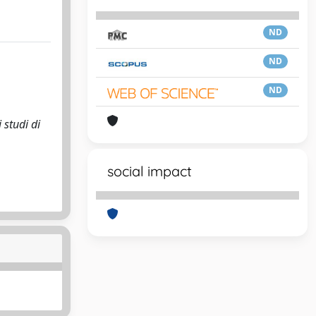
ND
ND
ND
 studi di
social impact