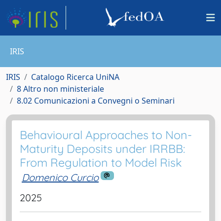
IRIS
IRIS
Catalogo Ricerca UniNA
8 Altro non ministeriale
8.02 Comunicazioni a Convegni o Seminari
Behavioural Approaches to Non-
Maturity Deposits under IRRBB:
From Regulation to Model Risk
Domenico Curcio
2025