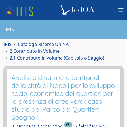
IRIS
IRIS
Catalogo Ricerca UniNA
2 Contributo in Volume
2.1 Contributo in volume (Capitolo o Saggio)
Analisi e dinamiche territoriali
della città di Napoli per lo sviluppo
socio-economico dei quartieri per
la presenza di aree verdi: caso
studio del Parco dei Quartieri
Spagnoli
Coppola, Emanuela
;
D'Ambrosio,