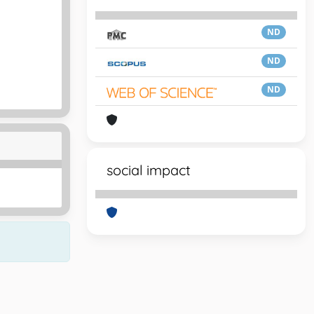
ND
ND
ND
social impact