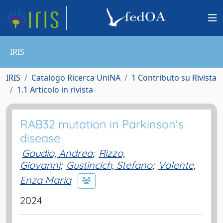
IRIS
IRIS
Catalogo Ricerca UniNA
1 Contributo su Rivista
1.1 Articolo in rivista
RAB32 mutation in Parkinson's
disease
Gaudio, Andrea
;
Rizzo,
Giovanni
;
Gustincich, Stefano
;
Valente,
Enza Maria
2024