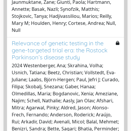
Jaunmuktane, Zane; Giunti, Paola; Hartmann,
Annette; Basak, Nazli; Synofzik, Matthis;
Stojkovic, Tanya; Hadjivassiliou, Marios; Reilly,
Mary M; Houlden, Henry; Cortese, Andrea; Null,
Null
Relevance of genetic testing in the
gene-targeted trial era: the Rostock
Parkinson’s disease study
2024 Westenberger, Ana; Skrahina, Volha;
Usnich, Tatiana; Beetz, Christian; Vollstedt, Eva-
Juliane; Laabs, Björn-Hergen; Paul, Jefri J; Curado,
Filipa; Skobalj, Snezana; Gaber, Hanaa;
Olmedillas, Maria; Bogdanovic, Xenia; Ameziane,
Najim; Schell, Nathalie; Aasly, Jan Olav; Afshari,
Mitra; Agarwal, Pinky; Aldred, Jason; Alonso-
Frech, Fernando; Anderson, Roderick; Araújo,
Rui; Arkadir, David; Avenali, Micol; Balal, Mehmet;
Benizri, Sandra; Bette, Sagari; Bhatia, Perminder;