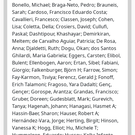
Bonello, Michael; Braga-Neto, Pedro; Brauneis,
Sarah; Cardoso, Francisco Eduardo Costa;
Cavallieri, Francesco; Classen, Joseph; Cohen,
Lisa; Coletta, Della; Crosiers, David; Cullufi,
Paskal; Dashtipour, Khashayar; Demirkiran,
Meltem; de Carvalho Aguiar, Patricia; De Rosa,
Anna; Djaldetti, Ruth; Dogu, Okan; dos Santos
Ghilardi, Maria Gabriela; Eggers, Carsten; Elibol,
Bulent; Ellenbogen, Aaron; Ertan, Sibel; Fabiani,
Giorgio; Falkenburger, Björn H; Farrow, Simon;
Fay-Karmon, Tsviya; Ferencz, Gerald J; Fonoff,
Erich Talamoni; Fragoso, Yara Dadalti; Genç,
Gençer; Gorospe, Arantza; Grandas, Francisco;
Gruber, Doreen; Gudesblatt, Mark; Gurevich,
Tanya; Hagenah, Johann; Hanagasi, Hasmet A;
Hassin-Baer, Sharon; Hauser, Robert A;
Hernández-Vara, Jorge; Herting, Birgit; Hinson,
Vanessa K; Hogg, Elliot; Hu, Michele T;
Hummelgen, Eduardo; Hussey, Kelly; Infante,