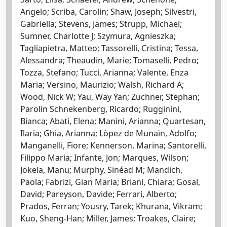
Angelo; Scriba, Carolin; Shaw, Joseph; Silvestri,
Gabriella; Stevens, James; Strupp, Michael;
Sumner, Charlotte J; Szymura, Agnieszka;
Tagliapietra, Matteo; Tassorelli, Cristina; Tessa,
Alessandra; Theaudin, Marie; Tomaselli, Pedro;
Tozza, Stefano; Tucci, Arianna; Valente, Enza
Maria; Versino, Maurizio; Walsh, Richard A;
Wood, Nick W; Yau, Way Yan; Zuchner, Stephan;
Parolin Schnekenberg, Ricardo; Rugginini,
Bianca; Abati, Elena; Manini, Arianna; Quartesan,
Ilaria; Ghia, Arianna; Lòpez de Munaìn, Adolfo;
Manganelli, Fiore; Kennerson, Marina; Santorelli,
Filippo Maria; Infante, Jon; Marques, Wilson;
Jokela, Manu; Murphy, Sinéad M; Mandich,
Paola; Fabrizi, Gian Maria; Briani, Chiara; Gosal,
David; Pareyson, Davide; Ferrari, Alberto;
Prados, Ferran; Yousry, Tarek; Khurana, Vikram;
Kuo, Sheng-Han; Miller, James; Troakes, Claire;