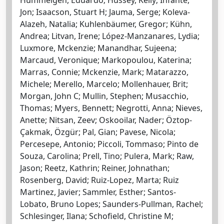
Jon; Isaacson, Stuart H; Jauma, Serge; Koleva-
Alazeh, Natalia; Kuhlenbäumer, Gregor; Kühn,
Andrea; Litvan, Irene; López-Manzanares, Lydia;
Luxmore, Mckenzie; Manandhar, Sujeena;
Marcaud, Veronique; Markopoulou, Katerina;
Marras, Connie; Mckenzie, Mark; Matarazzo,
Michele; Merello, Marcelo; Mollenhauer, Brit;
Morgan, John C; Mullin, Stephen; Musacchio,
Thomas; Myers, Bennett; Negrotti, Anna; Nieves,
Anette; Nitsan, Zeev; Oskooilar, Nader; Öztop-
Çakmak, Özgür; Pal, Gian; Pavese, Nicola;
Percesepe, Antonio; Piccoli, Tommaso; Pinto de
Souza, Carolina; Prell, Tino; Pulera, Mark; Raw,
Jason; Reetz, Kathrin; Reiner, Johnathan;
Rosenberg, David; Ruiz-Lopez, Marta; Ruiz
Martinez, Javier; Sammler, Esther; Santos-
Lobato, Bruno Lopes; Saunders-Pullman, Rachel;
Schlesinger, Ilana; Schofield, Christine M;