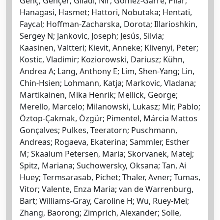
Genç, Gençer; Giladi, Nir; Gómez-Garre, Pilar;
Hanagasi, Hasmet; Hattori, Nobutaka; Hentati,
Faycal; Hoffman-Zacharska, Dorota; Illarioshkin,
Sergey N; Jankovic, Joseph; Jesús, Silvia;
Kaasinen, Valtteri; Kievit, Anneke; Klivenyi, Peter;
Kostic, Vladimir; Koziorowski, Dariusz; Kühn,
Andrea A; Lang, Anthony E; Lim, Shen-Yang; Lin,
Chin-Hsien; Lohmann, Katja; Markovic, Vladana;
Martikainen, Mika Henrik; Mellick, George;
Merello, Marcelo; Milanowski, Lukasz; Mir, Pablo;
Öztop-Çakmak, Özgür; Pimentel, Márcia Mattos
Gonçalves; Pulkes, Teeratorn; Puschmann,
Andreas; Rogaeva, Ekaterina; Sammler, Esther
M; Skaalum Petersen, Maria; Skorvanek, Matej;
Spitz, Mariana; Suchowersky, Oksana; Tan, Ai
Huey; Termsarasab, Pichet; Thaler, Avner; Tumas,
Vitor; Valente, Enza Maria; van de Warrenburg,
Bart; Williams-Gray, Caroline H; Wu, Ruey-Mei;
Zhang, Baorong; Zimprich, Alexander; Solle,