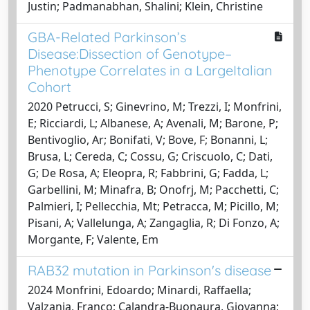
Justin; Padmanabhan, Shalini; Klein, Christine
GBA-Related Parkinson’s
Disease:Dissection of Genotype–
Phenotype Correlates in a LargeItalian
Cohort
2020 Petrucci, S; Ginevrino, M; Trezzi, I; Monfrini,
E; Ricciardi, L; Albanese, A; Avenali, M; Barone, P;
Bentivoglio, Ar; Bonifati, V; Bove, F; Bonanni, L;
Brusa, L; Cereda, C; Cossu, G; Criscuolo, C; Dati,
G; De Rosa, A; Eleopra, R; Fabbrini, G; Fadda, L;
Garbellini, M; Minafra, B; Onofrj, M; Pacchetti, C;
Palmieri, I; Pellecchia, Mt; Petracca, M; Picillo, M;
Pisani, A; Vallelunga, A; Zangaglia, R; Di Fonzo, A;
Morgante, F; Valente, Em
RAB32 mutation in Parkinson's disease
2024 Monfrini, Edoardo; Minardi, Raffaella;
Valzania, Franco; Calandra-Buonaura, Giovanna;