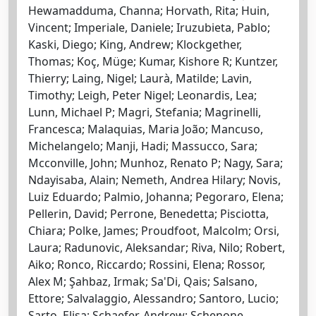
Hewamadduma, Channa; Horvath, Rita; Huin,
Vincent; Imperiale, Daniele; Iruzubieta, Pablo;
Kaski, Diego; King, Andrew; Klockgether,
Thomas; Koç, Müge; Kumar, Kishore R; Kuntzer,
Thierry; Laing, Nigel; Laurà, Matilde; Lavin,
Timothy; Leigh, Peter Nigel; Leonardis, Lea;
Lunn, Michael P; Magri, Stefania; Magrinelli,
Francesca; Malaquias, Maria João; Mancuso,
Michelangelo; Manji, Hadi; Massucco, Sara;
Mcconville, John; Munhoz, Renato P; Nagy, Sara;
Ndayisaba, Alain; Nemeth, Andrea Hilary; Novis,
Luiz Eduardo; Palmio, Johanna; Pegoraro, Elena;
Pellerin, David; Perrone, Benedetta; Pisciotta,
Chiara; Polke, James; Proudfoot, Malcolm; Orsi,
Laura; Radunovic, Aleksandar; Riva, Nilo; Robert,
Aiko; Ronco, Riccardo; Rossini, Elena; Rossor,
Alex M; Şahbaz, Irmak; Sa'Di, Qais; Salsano,
Ettore; Salvalaggio, Alessandro; Santoro, Lucio;
Sarto, Elisa; Schaefer, Andrew; Schenone,