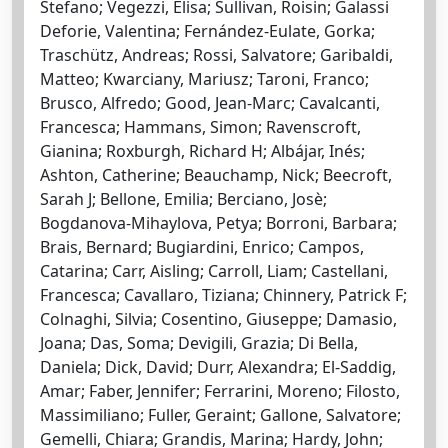
Stefano; Vegezzi, Elisa; Sullivan, Roisin; Galassi
Deforie, Valentina; Fernández-Eulate, Gorka;
Traschütz, Andreas; Rossi, Salvatore; Garibaldi,
Matteo; Kwarciany, Mariusz; Taroni, Franco;
Brusco, Alfredo; Good, Jean-Marc; Cavalcanti,
Francesca; Hammans, Simon; Ravenscroft,
Gianina; Roxburgh, Richard H; Albájar, Inés;
Ashton, Catherine; Beauchamp, Nick; Beecroft,
Sarah J; Bellone, Emilia; Berciano, Josè;
Bogdanova-Mihaylova, Petya; Borroni, Barbara;
Brais, Bernard; Bugiardini, Enrico; Campos,
Catarina; Carr, Aisling; Carroll, Liam; Castellani,
Francesca; Cavallaro, Tiziana; Chinnery, Patrick F;
Colnaghi, Silvia; Cosentino, Giuseppe; Damasio,
Joana; Das, Soma; Devigili, Grazia; Di Bella,
Daniela; Dick, David; Durr, Alexandra; El-Saddig,
Amar; Faber, Jennifer; Ferrarini, Moreno; Filosto,
Massimiliano; Fuller, Geraint; Gallone, Salvatore;
Gemelli, Chiara; Grandis, Marina; Hardy, John;