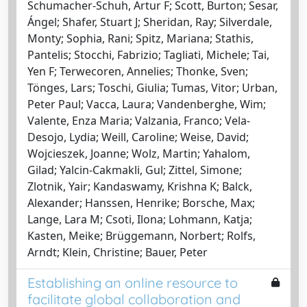
Schumacher-Schuh, Artur F; Scott, Burton; Sesar,
Ángel; Shafer, Stuart J; Sheridan, Ray; Silverdale,
Monty; Sophia, Rani; Spitz, Mariana; Stathis,
Pantelis; Stocchi, Fabrizio; Tagliati, Michele; Tai,
Yen F; Terwecoren, Annelies; Thonke, Sven;
Tönges, Lars; Toschi, Giulia; Tumas, Vitor; Urban,
Peter Paul; Vacca, Laura; Vandenberghe, Wim;
Valente, Enza Maria; Valzania, Franco; Vela-
Desojo, Lydia; Weill, Caroline; Weise, David;
Wojcieszek, Joanne; Wolz, Martin; Yahalom,
Gilad; Yalcin-Cakmakli, Gul; Zittel, Simone;
Zlotnik, Yair; Kandaswamy, Krishna K; Balck,
Alexander; Hanssen, Henrike; Borsche, Max;
Lange, Lara M; Csoti, Ilona; Lohmann, Katja;
Kasten, Meike; Brüggemann, Norbert; Rolfs,
Arndt; Klein, Christine; Bauer, Peter
Establishing an online resource to
facilitate global collaboration and