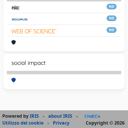
ND
ND
ND
social impact
Powered by
IRIS
-
about IRIS
-
Utilizzo dei cookie
-
Privacy
Copyright © 2026