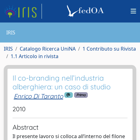
IRIS
IRIS
Catalogo Ricerca UniNA
1 Contributo su Rivista
1.1 Articolo in rivista
Il co-branding nell’industria
alberghiera: un caso di studio
Enrico Di Taranto
Primo
2010
Abstract
Il presente lavoro si colloca all’interno del filone