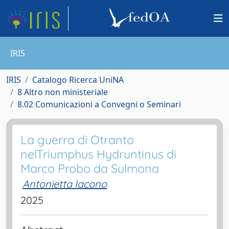
IRIS
IRIS
Catalogo Ricerca UniNA
8 Altro non ministeriale
8.02 Comunicazioni a Convegni o Seminari
La guerra di Otranto
nelTriumphus Hydruntinus di
Marco Probo da Sulmona
Antonietta Iacono
2025