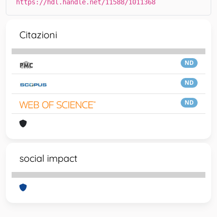
https://hdl.handle.net/11588/1011368
Citazioni
ND
ND
ND
social impact