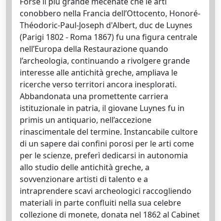
Forse il più grande mecenate che le arti
conobbero nella Francia dell’Ottocento, Honoré-
Théodoric-Paul-Joseph d'Albert, duc de Luynes
(Parigi 1802 - Roma 1867) fu una figura centrale
nell’Europa della Restaurazione quando
l’archeologia, continuando a rivolgere grande
interesse alle antichità greche, ampliava le
ricerche verso territori ancora inesplorati.
Abbandonata una promettente carriera
istituzionale in patria, il giovane Luynes fu in
primis un antiquario, nell’accezione
rinascimentale del termine. Instancabile cultore
di un sapere dai confini porosi per le arti come
per le scienze, preferì dedicarsi in autonomia
allo studio delle antichità greche, a
sovvenzionare artisti di talento e a
intraprendere scavi archeologici raccogliendo
materiali in parte confluiti nella sua celebre
collezione di monete, donata nel 1862 al Cabinet