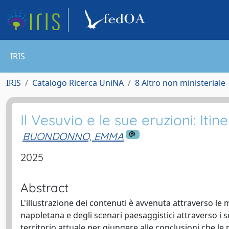
IRIS
IRIS
Catalogo Ricerca UniNA
8 Altro non ministeriale
Il Vesuvio e le sue eruzioni: Iti
BUONDONNO, EMMA
2025
Abstract
L'illustrazione dei contenuti è avvenuta attraverso le m
napoletana e degli scenari paesaggistici attraverso i 
territorio attuale per giungere alle conclusioni che le 