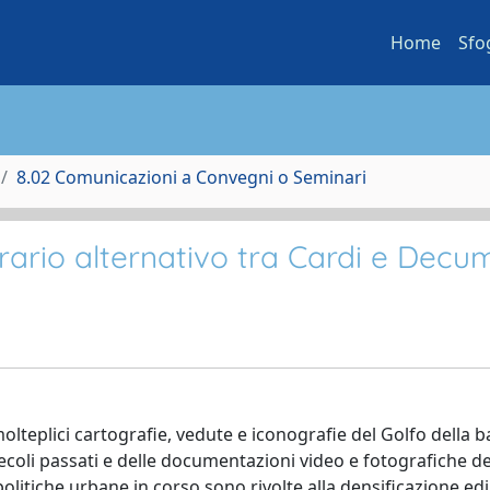
Home
Sfo
8.02 Comunicazioni a Convegni o Seminari
nerario alternativo tra Cardi e Decu
olteplici cartografie, vedute e iconografie del Golfo della b
secoli passati e delle documentazioni video e fotografiche de
politiche urbane in corso sono rivolte alla densificazione edil