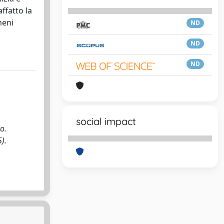
ffatto la
meni
ND
ND
ND
social impact
o.
).