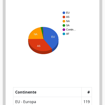
EU
AS
NA
SA
Contin…
AF
NA
EU
AS
Continente
#
EU - Europa
119