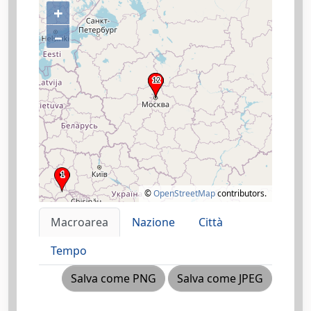
+
–
©
OpenStreetMap
contributors.
Macroarea
Nazione
Città
Tempo
Salva come PNG
Salva come JPEG