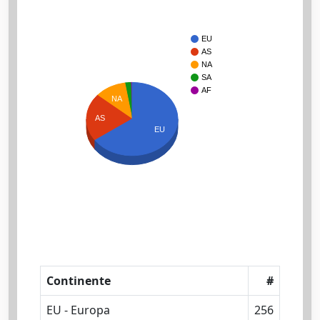
EU
AS
NA
SA
AF
NA
AS
EU
Continente
#
EU - Europa
256