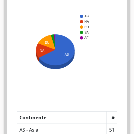
AS
NA
EU
SA
AF
EU
NA
AS
Continente
#
AS - Asia
51