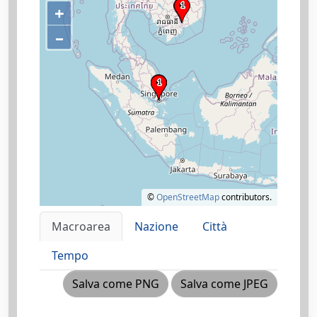
+
–
©
OpenStreetMap
contributors.
Macroarea
Nazione
Città
Tempo
Salva come PNG
Salva come JPEG