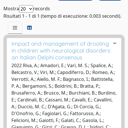
Mostra
records
Risultati 1 - 1 di 1 (tempo di esecuzione: 0.003 secondi).
Impact and management of drooling
in children with neurological disorders:
an Italian Delphi consensus
2022 Riva, A.; Amadori, E.; Vari, M. S.; Spalice, A.;
Belcastro, V.; Viri, M.; Capodiferro, D.; Romeo, A.;
Verrotti, A.; Aiello, M. F.; Bagnasco, I.; Battistella,
P. A.; Bergamoni, S.; Boldrini, B.; Bratta, P.;
Brusaferro, A.; Brusco, M.; Burchiani, B.; Burdino,
E.; Cardinali, B.; Cassani, M.; Cavalli, E.; Cavallini,
A.; Duccio, M. C.; D'Agata, G.; Di Corcia, G.;
D'Onofrio, G.; Fagiolari, G.; Fattorusso, A.;
Felicioni, M.; Gaiotti, F.; Galati, C.; Gasola, L.;
Giaquinto, G.; Gizzi, C.; Grasso, D. L.; Isidori, C.;