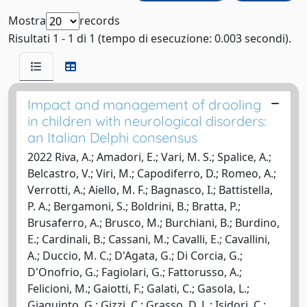
Mostra
records
Risultati 1 - 1 di 1 (tempo di esecuzione: 0.003 secondi).
Impact and management of drooling
in children with neurological disorders:
an Italian Delphi consensus
2022 Riva, A.; Amadori, E.; Vari, M. S.; Spalice, A.;
Belcastro, V.; Viri, M.; Capodiferro, D.; Romeo, A.;
Verrotti, A.; Aiello, M. F.; Bagnasco, I.; Battistella,
P. A.; Bergamoni, S.; Boldrini, B.; Bratta, P.;
Brusaferro, A.; Brusco, M.; Burchiani, B.; Burdino,
E.; Cardinali, B.; Cassani, M.; Cavalli, E.; Cavallini,
A.; Duccio, M. C.; D'Agata, G.; Di Corcia, G.;
D'Onofrio, G.; Fagiolari, G.; Fattorusso, A.;
Felicioni, M.; Gaiotti, F.; Galati, C.; Gasola, L.;
Giaquinto, G.; Gizzi, C.; Grasso, D. L.; Isidori, C.;