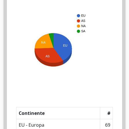
EU
AS
NA
SA
NA
EU
AS
Continente
#
EU - Europa
69