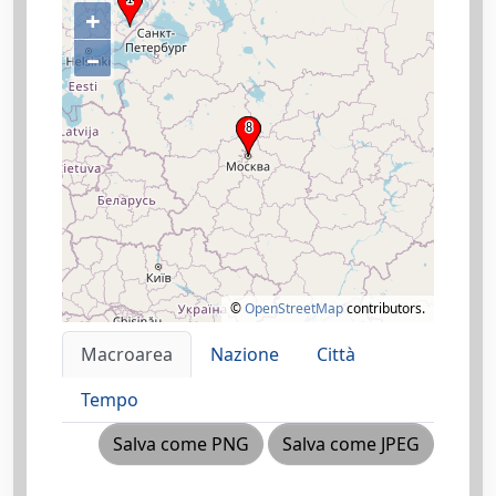
+
–
©
OpenStreetMap
contributors.
Macroarea
Nazione
Città
Tempo
Salva come PNG
Salva come JPEG