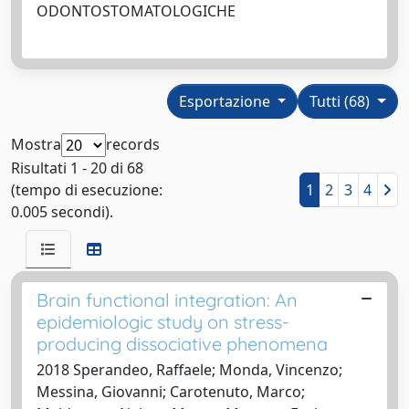
ODONTOSTOMATOLOGICHE
Esportazione
Tutti (68)
Mostra
records
Risultati 1 - 20 di 68
(tempo di esecuzione:
1
2
3
4
0.005 secondi).
Brain functional integration: An
epidemiologic study on stress-
producing dissociative phenomena
2018 Sperandeo, Raffaele; Monda, Vincenzo;
Messina, Giovanni; Carotenuto, Marco;