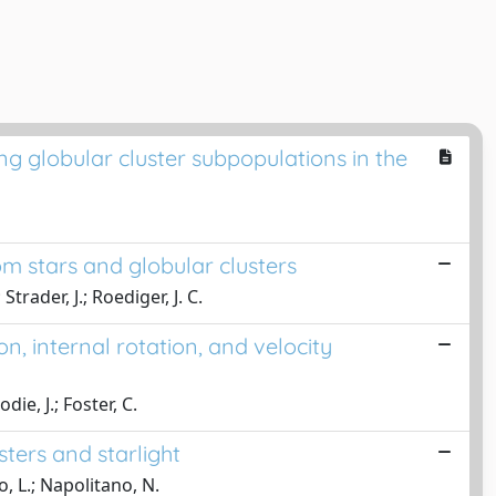
 globular cluster subpopulations in the
m stars and globular clusters
Strader, J.; Roediger, J. C.
, internal rotation, and velocity
die, J.; Foster, C.
ters and starlight
to, L.; Napolitano, N.