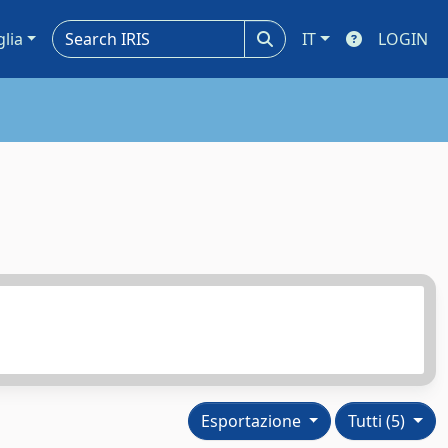
glia
IT
LOGIN
Esportazione
Tutti (5)