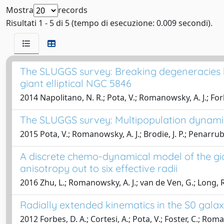
Mostra
records
Risultati 1 - 5 di 5 (tempo di esecuzione: 0.009 secondi).
The SLUGGS survey: Breaking degeneracies be
giant elliptical NGC 5846
2014 Napolitano, N. R.; Pota, V.; Romanowsky, A. J.; Forbes
The SLUGGS survey: Multipopulation dynamica
2015 Pota, V.; Romanowsky, A. J.; Brodie, J. P.; Penarrubia,
A discrete chemo-dynamical model of the gian
anisotropy out to six effective radii
2016 Zhu, L.; Romanowsky, A. J.; van de Ven, G.; Long, R. J
Radially extended kinematics in the S0 galax
2012 Forbes, D. A.; Cortesi, A.; Pota, V.; Foster, C.; Roman