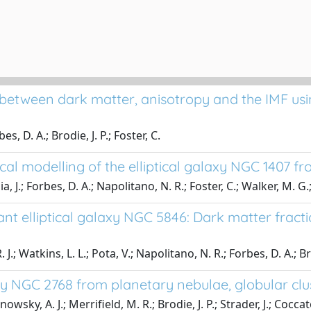
tween dark matter, anisotropy and the IMF using
, D. A.; Brodie, J. P.; Foster, C.
l modelling of the elliptical galaxy NGC 1407 fro
 J.; Forbes, D. A.; Napolitano, N. R.; Foster, C.; Walker, M. G.; 
t elliptical galaxy NGC 5846: Dark matter fraction
.; Watkins, L. L.; Pota, V.; Napolitano, N. R.; Forbes, D. A.; Bro
y NGC 2768 from planetary nebulae, globular clus
owsky, A. J.; Merrifield, M. R.; Brodie, J. P.; Strader, J.; Cocca