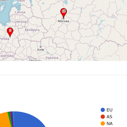
EU
AS
NA