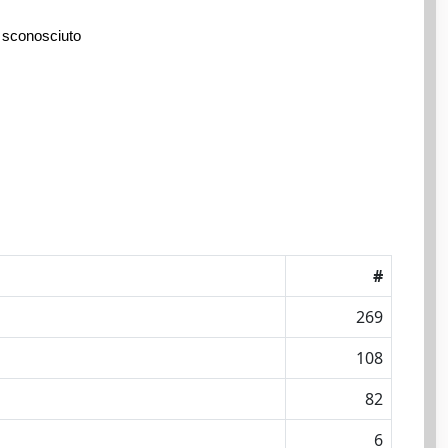
 sconosciuto
#
269
108
82
6