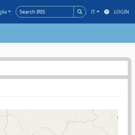
glia
IT
LOGIN