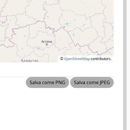
©
OpenStreetMap
contributors.
Salva come PNG
Salva come JPEG