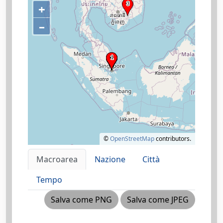
+
–
©
OpenStreetMap
contributors.
Macroarea
Nazione
Città
Tempo
Salva come PNG
Salva come JPEG