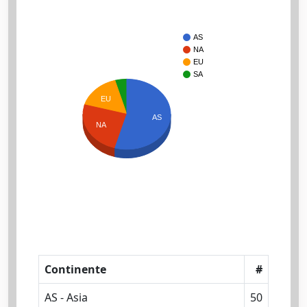
AS
NA
EU
SA
EU
AS
NA
Continente
#
AS - Asia
50