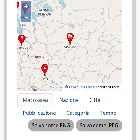
+
–
©
OpenStreetMap
contributors.
Macroarea
Nazione
Città
Pubblicazione
Categoria
Tempo
Salva come PNG
Salva come JPEG