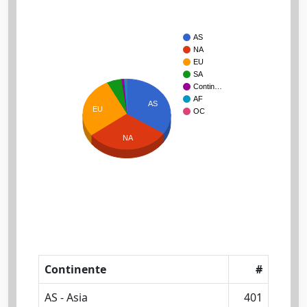
AS
NA
EU
SA
Contin…
AF
AS
EU
OC
NA
Continente
#
AS - Asia
401