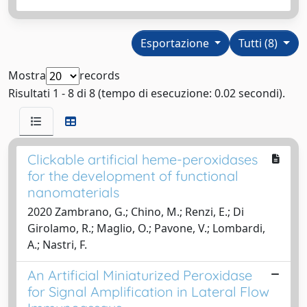
Esportazione
Tutti (8)
Mostra
records
Risultati 1 - 8 di 8 (tempo di esecuzione: 0.02 secondi).
Clickable artificial heme-peroxidases
for the development of functional
nanomaterials
2020 Zambrano, G.; Chino, M.; Renzi, E.; Di
Girolamo, R.; Maglio, O.; Pavone, V.; Lombardi,
A.; Nastri, F.
An Artificial Miniaturized Peroxidase
for Signal Amplification in Lateral Flow