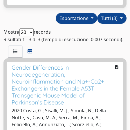
Esportazione
Tutti (3)
Mostra
records
Risultati 1 - 3 di 3 (tempo di esecuzione: 0.007 secondi).
Gender Differences in
Neurodegeneration,
Neuroinflammation and Na+-Ca2+
Exchangers in the Female A53T
Transgenic Mouse Model of
Parkinson’s Disease
2020 Costa, G.; Sisalli, M. J.; Simola, N.; Della
Notte, S.; Casu, M. A.; Serra, M.; Pinna, A.;
Feliciello, A.; Annunziato, L.; Scorziello, A.;