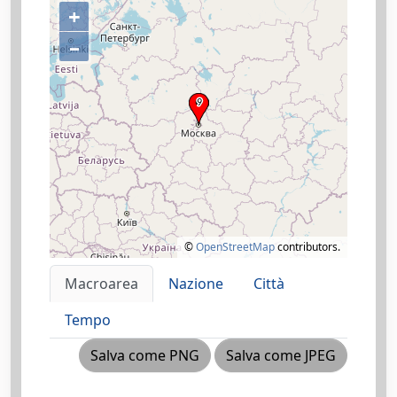
+
–
©
OpenStreetMap
contributors.
Macroarea
Nazione
Città
Tempo
Salva come PNG
Salva come JPEG