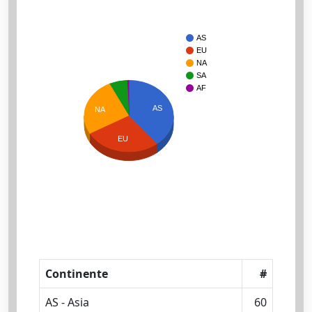
AS
EU
NA
SA
AF
AS
NA
EU
Continente
#
AS - Asia
60