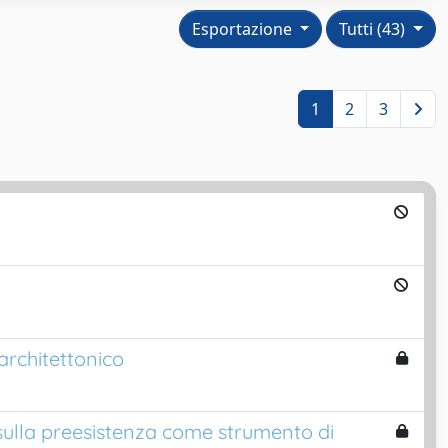
Esportazione
Tutti (43)
1
2
3
architettonico
 sulla preesistenza come strumento di