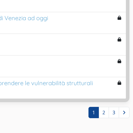
di Venezia ad oggi
endere le vulnerabilità strutturali
1
2
3