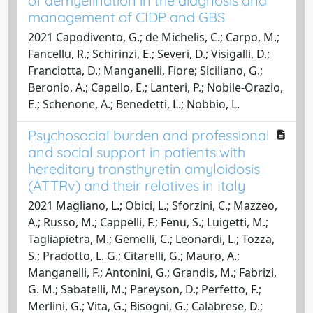
of demyelination in the diagnosis and
management of CIDP and GBS
2021 Capodivento, G.; de Michelis, C.; Carpo, M.;
Fancellu, R.; Schirinzi, E.; Severi, D.; Visigalli, D.;
Franciotta, D.; Manganelli, Fiore; Siciliano, G.;
Beronio, A.; Capello, E.; Lanteri, P.; Nobile-Orazio,
E.; Schenone, A.; Benedetti, L.; Nobbio, L.
Psychosocial burden and professional
and social support in patients with
hereditary transthyretin amyloidosis
(ATTRv) and their relatives in Italy
2021 Magliano, L.; Obici, L.; Sforzini, C.; Mazzeo,
A.; Russo, M.; Cappelli, F.; Fenu, S.; Luigetti, M.;
Tagliapietra, M.; Gemelli, C.; Leonardi, L.; Tozza,
S.; Pradotto, L. G.; Citarelli, G.; Mauro, A.;
Manganelli, F.; Antonini, G.; Grandis, M.; Fabrizi,
G. M.; Sabatelli, M.; Pareyson, D.; Perfetto, F.;
Merlini, G.; Vita, G.; Bisogni, G.; Calabrese, D.;