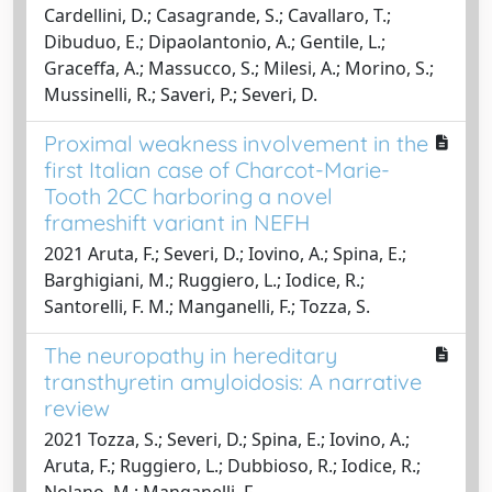
Cardellini, D.; Casagrande, S.; Cavallaro, T.;
Dibuduo, E.; Dipaolantonio, A.; Gentile, L.;
Graceffa, A.; Massucco, S.; Milesi, A.; Morino, S.;
Mussinelli, R.; Saveri, P.; Severi, D.
Proximal weakness involvement in the
first Italian case of Charcot-Marie-
Tooth 2CC harboring a novel
frameshift variant in NEFH
2021 Aruta, F.; Severi, D.; Iovino, A.; Spina, E.;
Barghigiani, M.; Ruggiero, L.; Iodice, R.;
Santorelli, F. M.; Manganelli, F.; Tozza, S.
The neuropathy in hereditary
transthyretin amyloidosis: A narrative
review
2021 Tozza, S.; Severi, D.; Spina, E.; Iovino, A.;
Aruta, F.; Ruggiero, L.; Dubbioso, R.; Iodice, R.;
Nolano, M.; Manganelli, F.