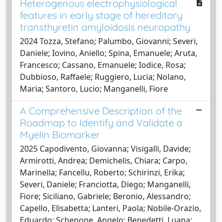
Heterogenous electrophysiological
features in early stage of hereditary
transthyretin amyloidosis neuropathy
2024 Tozza, Stefano; Palumbo, Giovanni; Severi,
Daniele; Iovino, Aniello; Spina, Emanuele; Aruta,
Francesco; Cassano, Emanuele; Iodice, Rosa;
Dubbioso, Raffaele; Ruggiero, Lucia; Nolano,
Maria; Santoro, Lucio; Manganelli, Fiore
A Comprehensive Description of the
Roadmap to Identify and Validate a
Myelin Biomarker
2025 Capodivento, Giovanna; Visigalli, Davide;
Armirotti, Andrea; Demichelis, Chiara; Carpo,
Marinella; Fancellu, Roberto; Schirinzi, Erika;
Severi, Daniele; Franciotta, Diego; Manganelli,
Fiore; Siciliano, Gabriele; Beronio, Alessandro;
Capello, Elisabetta; Lanteri, Paola; Nobile-Orazio,
Eduardo; Schenone, Angelo; Benedetti, Luana;