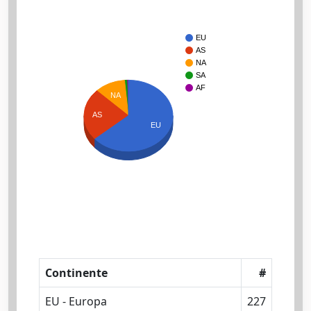
EU
AS
NA
SA
AF
NA
AS
EU
Continente
#
EU - Europa
227