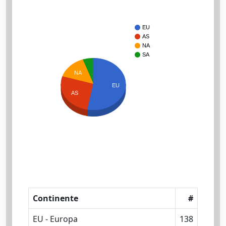
EU
AS
NA
SA
NA
EU
AS
Continente
#
EU - Europa
138