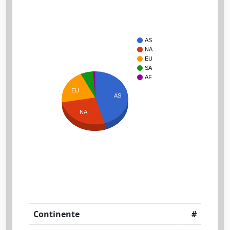
AS
NA
EU
SA
AF
EU
AS
NA
Continente
#