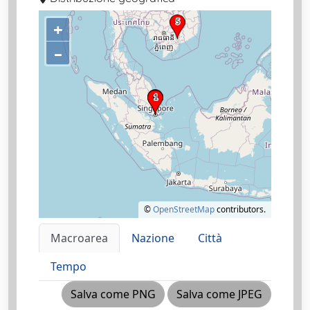
+
–
©
OpenStreetMap
contributors.
Macroarea
Nazione
Città
Tempo
Salva come PNG
Salva come JPEG