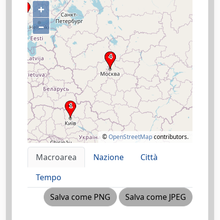
+
–
©
OpenStreetMap
contributors.
Macroarea
Nazione
Città
Tempo
Salva come PNG
Salva come JPEG