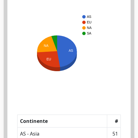
AS
EU
NA
SA
NA
AS
EU
Continente
#
AS - Asia
51