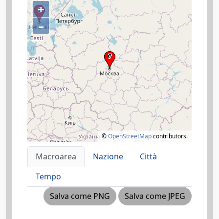
+
–
©
OpenStreetMap
contributors.
Macroarea
Nazione
Città
Tempo
Salva come PNG
Salva come JPEG