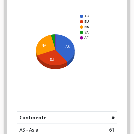
AS
EU
NA
SA
AF
NA
AS
EU
Continente
#
AS - Asia
61