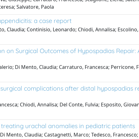
ateresa; Salvatore, Paola
ppendicitis: a case report
, Claudia; Continisio, Leonardo; Chiodi, Annalisa; Escolino,
ion on Surgical Outcomes of Hypospadias Repair:
lerio; Di Mento, Claudia; Carraturo, Francesca; Perricone, F
urgical complications after distal hypospadias re
ancesca; Chiodi, Annalisa; Del Conte, Fulvia; Esposito, Giova
treating urachal anomalies in pediatric patients
e; Di Mento, Claudia; Castagnetti, Marco; Tedesco, Francesco;