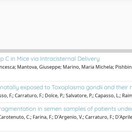
C in Mice via Intracisternal Delivery
ancesca; Mantova, Giuseppe; Marino, Maria Michela; Pishbin, 
renatally exposed to Toxoplasma gondii and their
so, F.; Carraturo, F.; Dolce, P.; Salvatore, P.; Capasso, L.; Rai
agmentation in semen samples of patients undergo
rotenuto, C.; Farina, F.; D'Argenio, V.; Carraturo, F.; D'Aprile, P.