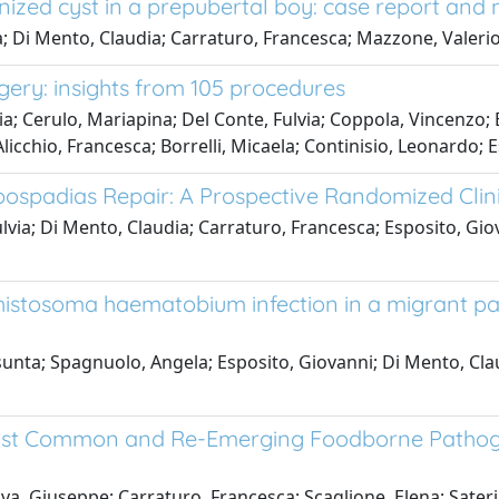
atinized cyst in a prepubertal boy: case report a
a; Di Mento, Claudia; Carraturo, Francesca; Mazzone, Valeri
rgery: insights from 105 procedures
ia; Cerulo, Mariapina; Del Conte, Fulvia; Coppola, Vincenzo; 
licchio, Francesca; Borrelli, Micaela; Continisio, Leonardo; 
pospadias Repair: A Prospective Randomized Clini
lvia; Di Mento, Claudia; Carraturo, Francesca; Esposito, Gio
stosoma haematobium infection in a migrant pati
unta; Spagnuolo, Angela; Esposito, Giovanni; Di Mento, Claud
ainst Common and Re-Emerging Foodborne Pathogen
a, Giuseppe; Carraturo, Francesca; Scaglione, Elena; Sateria