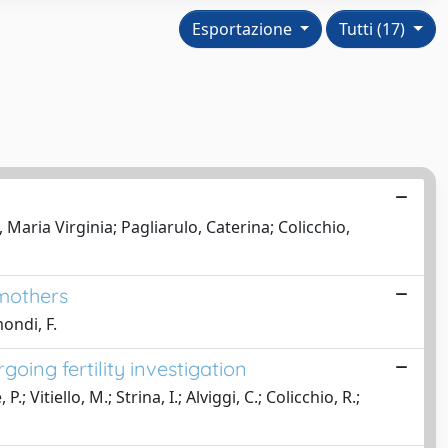
Esportazione
Tutti (17)
Maria Virginia; Pagliarulo, Caterina; Colicchio,
 mothers
mondi, F.
ing fertility investigation
; Vitiello, M.; Strina, I.; Alviggi, C.; Colicchio, R.;