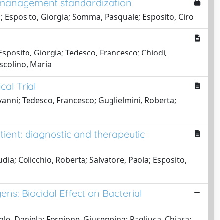
nd management standardization
o; Esposito, Giorgia; Somma, Pasquale; Esposito, Ciro
Esposito, Giorgia; Tedesco, Francesco; Chiodi,
Escolino, Maria
cal Trial
vanni; Tedesco, Francesco; Guglielmini, Roberta;
ent: diagnostic and therapeutic
ia; Colicchio, Roberta; Salvatore, Paola; Esposito,
s: Biocidal Effect on Bacterial
le, Daniela; Forgione, Giuseppina; Pagliuca, Chiara;