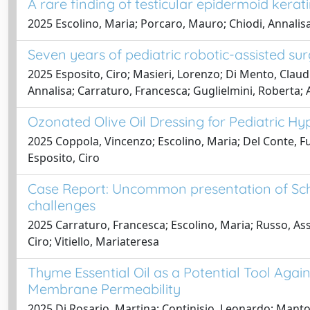
A rare finding of testicular epidermoid ker
2025 Escolino, Maria; Porcaro, Mauro; Chiodi, Annalis
Seven years of pediatric robotic-assisted su
2025 Esposito, Ciro; Masieri, Lorenzo; Di Mento, Claud
Annalisa; Carraturo, Francesca; Guglielmini, Roberta; A
Ozonated Olive Oil Dressing for Pediatric Hy
2025 Coppola, Vincenzo; Escolino, Maria; Del Conte, Fu
Esposito, Ciro
Case Report: Uncommon presentation of Schi
challenges
2025 Carraturo, Francesca; Escolino, Maria; Russo, Ass
Ciro; Vitiello, Mariateresa
Thyme Essential Oil as a Potential Tool Ag
Membrane Permeability
2025 Di Rosario, Martina; Continisio, Leonardo; Mantov