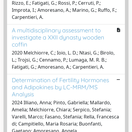
Rizzo, E.; Fatigati, G.; Rossi, P.; Cerruti, P.;
Improta, I.; Amoresano, A.; Marino, G.; Ruffo, F.;
Carpentieri, A.
A multidisciplinary assessment to
investigate a XXII dynasty wooden
coffin
2020 Melchiorre, C.; Ioio, L. D.; Ntasi, G.; Birolo,
L.; Trojsi, G.; Cennamo, P.; Lumaga, M. R. B.;
Fatigati, G.; Amoresano, A.; Carpentieri, A.
Determination of Fertility Hormones
and Adipokines by LC-MRM/MS
Analysis
2024 Illiano, Anna; Pinto, Gabriella; Mallardo,
Amelia; Melchiorre, Chiara; Serpico, Stefania;
Varelli, Marco; Fasano, Stefania; Rella, Francesca
di; Campitiello, Maria Rosaria; Buonfanti,
Gaetano; Amoresano, Angela