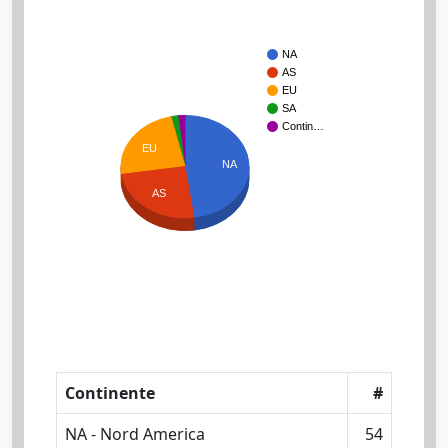
NA
AS
EU
SA
Contin…
EU
NA
AS
Continente
#
NA - Nord America
54