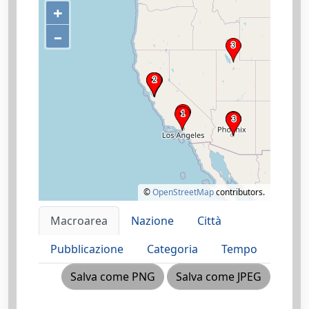
+
–
©
OpenStreetMap
contributors.
Macroarea
Nazione
Città
Pubblicazione
Categoria
Tempo
Salva come PNG
Salva come JPEG