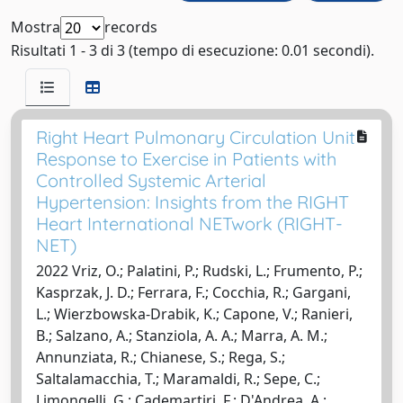
Mostra
records
Risultati 1 - 3 di 3 (tempo di esecuzione: 0.01 secondi).
Right Heart Pulmonary Circulation Unit
Response to Exercise in Patients with
Controlled Systemic Arterial
Hypertension: Insights from the RIGHT
Heart International NETwork (RIGHT-
NET)
2022 Vriz, O.; Palatini, P.; Rudski, L.; Frumento, P.;
Kasprzak, J. D.; Ferrara, F.; Cocchia, R.; Gargani,
L.; Wierzbowska-Drabik, K.; Capone, V.; Ranieri,
B.; Salzano, A.; Stanziola, A. A.; Marra, A. M.;
Annunziata, R.; Chianese, S.; Rega, S.;
Saltalamacchia, T.; Maramaldi, R.; Sepe, C.;
Limongelli, G.; Cademartiri, F.; D'Andrea, A.;