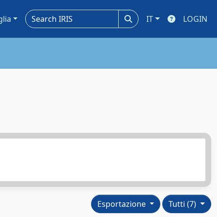
glia
IT
LOGIN
Esportazione
Tutti (7)