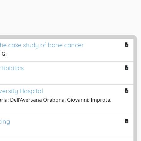
he case study of bone cancer
 G.
ibiotics
ersity Hospital
 Maria; Dell’Aversana Orabona, Giovanni; Improta,
king