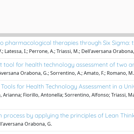
 pharmacological therapies through Six Sigma: t
.; Latessa, I.; Perrone, A.; Triassi, M.; Dell'aversana Orabona,
tool for health technology assessment of two ant
ll'Aversana Orabona, G.; Sorrentino, A.; Amato, F.; Romano, M.
Tools for Health Technology Assessment in a Univ
a, Arianna; Fiorillo, Antonella; Sorrentino, Alfonso; Triassi,
 process by applying the principles of Lean Thin
Dell'aversana Orabona, G.