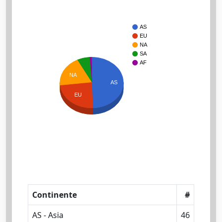
AS
EU
NA
SA
AF
NA
AS
EU
Continente
#
AS - Asia
46