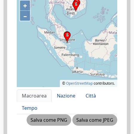
+
–
©
OpenStreetMap
contributors.
Macroarea
Nazione
Città
Tempo
Salva come PNG
Salva come JPEG