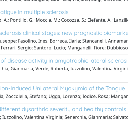
tigue in multiple sclerosis
, A.; Pontillo, G.; Moccia, M.; Cocozza, S.; Elefante, A.; Lanzil
sclerosis clinical stages: new prognostic biomark
eppe; Fasolino, Ines; Borreca, Ilaria; Stancanelli, Annamari
 Ferrari, Sergio; Santoro, Lucio; Manganelli, Fiore; Dubbioso
 disease activity in amyotrophic lateral sclerosi
hia, Gianmaria; Verde, Roberta; Iuzzolino, Valentina Virginia
ion-Induced Unilateral Myokymia of the Tongue
ia; Zoccolella, Stefano; Ugga, Lorenzo; Iodice, Rosa; Mangane
ifferent dysarthria severity and healthy controls
 Iuzzolino, Valentina Virginia; Senerchia, Gianmaria; Salvato