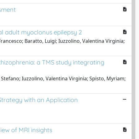
ssment
al adult myoclonus epilepsy 2
ancesco; Baratto, Luigi; Iuzzolino, Valentina Virginia;
chizophrenia: a TMS study integrating
tefano; Iuzzolino, Valentina Virginia; Spisto, Myriam;
Strategy with an Application
ew of MRI insights