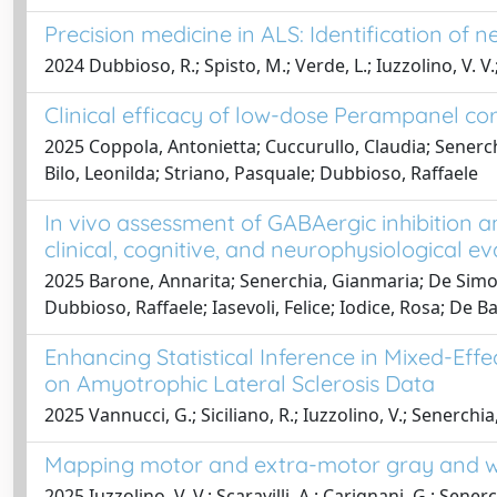
Precision medicine in ALS: Identification of
2024 Dubbioso, R.; Spisto, M.; Verde, L.; Iuzzolino, V. V.
Clinical efficacy of low-dose Perampanel cor
2025 Coppola, Antonietta; Cuccurullo, Claudia; Senerchi
Bilo, Leonilda; Striano, Pasquale; Dubbioso, Raffaele
In vivo assessment of GABAergic inhibition a
clinical, cognitive, and neurophysiological e
2025 Barone, Annarita; Senerchia, Gianmaria; De Simone
Dubbioso, Raffaele; Iasevoli, Felice; Iodice, Rosa; De 
Enhancing Statistical Inference in Mixed-Eff
on Amyotrophic Lateral Sclerosis Data
2025 Vannucci, G.; Siciliano, R.; Iuzzolino, V.; Senerchia
Mapping motor and extra-motor gray and whi
2025 Iuzzolino, V. V.; Scaravilli, A.; Carignani, G.; Sener