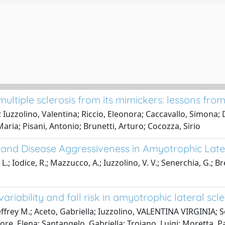
 multiple sclerosis from its mimickers: lessons fr
 Iuzzolino, Valentina; Riccio, Eleonora; Caccavallo, Simona; D
ria; Pisani, Antonio; Brunetti, Arturo; Cocozza, Sirio
 and Disease Aggressiveness in Amyotrophic Later
.; Iodice, R.; Mazzucco, A.; Iuzzolino, V. V.; Senerchia, G.; B
ariability and fall risk in amyotrophic lateral scle
ffrey M.; Aceto, Gabriella; Iuzzolino, VALENTINA VIRGINIA; S
ore, Elena; Santangelo, Gabriella; Trojano, Luigi; Moretta, 