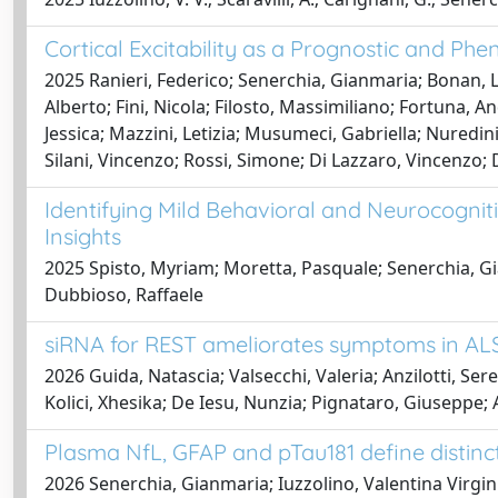
Cortical Excitability as a Prognostic and Phe
2025 Ranieri, Federico; Senerchia, Gianmaria; Bonan, L
Alberto; Fini, Nicola; Filosto, Massimiliano; Fortuna, A
Jessica; Mazzini, Letizia; Musumeci, Gabriella; Nuredini
Silani, Vincenzo; Rossi, Simone; Di Lazzaro, Vincenzo;
Identifying Mild Behavioral and Neurocognit
Insights
2025 Spisto, Myriam; Moretta, Pasquale; Senerchia, Gian
Dubbioso, Raffaele
siRNA for REST ameliorates symptoms in ALS
2026 Guida, Natascia; Valsecchi, Valeria; Anzilotti, Ser
Kolici, Xhesika; De Iesu, Nunzia; Pignataro, Giuseppe;
Plasma NfL, GFAP and pTau181 define distinct 
2026 Senerchia, Gianmaria; Iuzzolino, Valentina Virgini