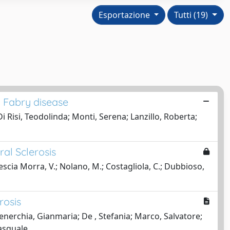
Esportazione
Tutti (19)
om Fabry disease
i Risi, Teodolinda; Monti, Serena; Lanzillo, Roberta;
al Sclerosis
rescia Morra, V.; Nolano, M.; Costagliola, C.; Dubbioso,
rosis
enerchia, Gianmaria; De , Stefania; Marco, Salvatore;
Pasquale