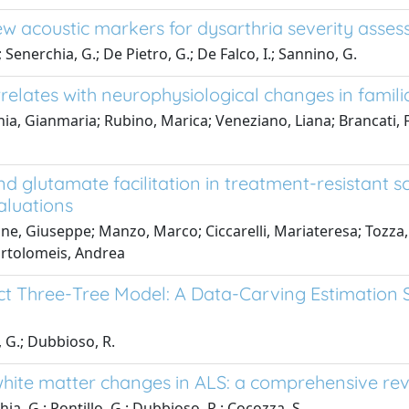
 new acoustic markers for dysarthria severity asse
; Senerchia, G.; De Pietro, G.; De Falco, I.; Sannino, G.
relates with neurophysiological changes in famili
a, Gianmaria; Rubino, Marica; Veneziano, Liana; Brancati, Fr
nd glutamate facilitation in treatment-resistant s
valuations
, Giuseppe; Manzo, Marco; Ciccarelli, Mariateresa; Tozza, S
Bartolomeis, Andrea
ect Three-Tree Model: A Data-Carving Estimation 
, G.; Dubbioso, R.
te matter changes in ALS: a comprehensive revi
chia, G.; Pontillo, G.; Dubbioso, R.; Cocozza, S.