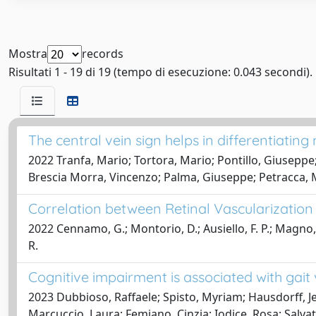
Mostra
records
Risultati 1 - 19 di 19 (tempo di esecuzione: 0.043 secondi).
The central vein sign helps in differentiating
2022 Tranfa, Mario; Tortora, Mario; Pontillo, Giuseppe;
Brescia Morra, Vincenzo; Palma, Giuseppe; Petracca, Ma
Correlation between Retinal Vascularization
2022 Cennamo, G.; Montorio, D.; Ausiello, F. P.; Magno, L
R.
Cognitive impairment is associated with gait v
2023 Dubbioso, Raffaele; Spisto, Myriam; Hausdorff, Je
Marcuccio, Laura; Femiano, Cinzia; Iodice, Rosa; Salvat