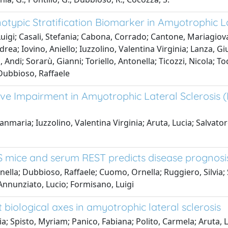
notypic Stratification Biomarker in Amyotrophic La
uigi; Casali, Stefania; Cabona, Corrado; Cantone, Mariagiov
ndrea; Iovino, Aniello; Iuzzolino, Valentina Virginia; Lanza, 
, Andi; Sorarù, Gianni; Toriello, Antonella; Ticozzi, Nicola; T
 Dubbioso, Raffaele
ive Impairment in Amyotrophic Lateral Sclerosis
maria; Iuzzolino, Valentina Virginia; Aruta, Lucia; Salvatore
 mice and serum REST predicts disease prognosis 
enella; Dubbioso, Raffaele; Cuomo, Ornella; Ruggiero, Silvia;
 Annunziato, Lucio; Formisano, Luigi
biological axes in amyotrophic lateral sclerosis
a; Spisto, Myriam; Panico, Fabiana; Polito, Carmela; Aruta, L