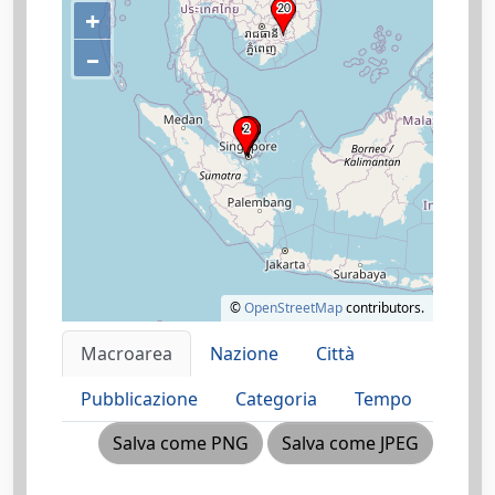
+
–
©
OpenStreetMap
contributors.
Macroarea
Nazione
Città
Pubblicazione
Categoria
Tempo
Salva come PNG
Salva come JPEG