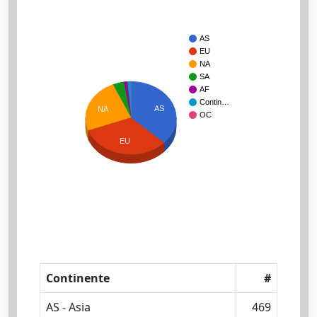
AS
EU
NA
SA
AF
Contin…
AS
NA
OC
EU
Continente
#
AS - Asia
469