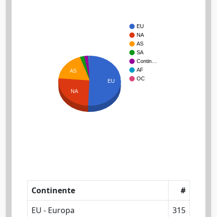
EU
NA
AS
SA
Contin…
AF
AS
OC
EU
NA
Continente
#
EU - Europa
315