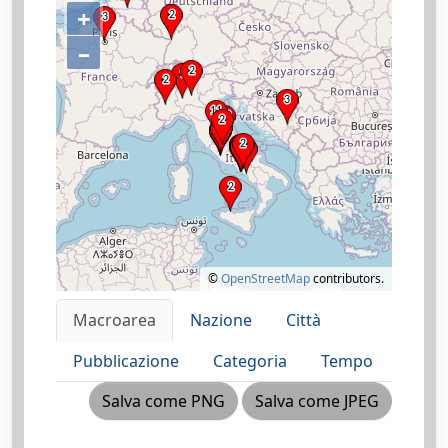
+
–
©
OpenStreetMap
contributors.
Macroarea
Nazione
Città
Pubblicazione
Categoria
Tempo
Salva come PNG
Salva come JPEG