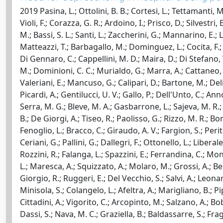
2019 Pasina, L.; Ottolini, B. B.; Cortesi, L.; Tettamanti, M
Violi, F.; Corazza, G. R.; Ardoino, I.; Prisco, D.; Silvestri
M.; Bassi, S. L.; Santi, L.; Zaccherini, G.; Mannarino, E.; Lup
Matteazzi, T.; Barbagallo, M.; Dominguez, L.; Cocita, F.; B
Di Gennaro, C.; Cappellini, M. D.; Maira, D.; Di Stefano, V.
M.; Dominioni, C. C.; Murialdo, G.; Marra, A.; Cattaneo, F
Valeriani, E.; Mancuso, G.; Calipari, D.; Bartone, M.; Delit
Picardi, A.; Gentilucci, U. V.; Gallo, P.; Dell'Unto, C.; Ann
Serra, M. G.; Bleve, M. A.; Gasbarrone, L.; Sajeva, M. R.; B
B.; De Giorgi, A.; Tiseo, R.; Paolisso, G.; Rizzo, M. R.; Bor
Fenoglio, L.; Bracco, C.; Giraudo, A. V.; Fargion, S.; Perit
Ceriani, G.; Pallini, G.; Dallegri, F.; Ottonello, L.; Liberal
Rozzini, R.; Falanga, L.; Spazzini, E.; Ferrandina, C.; Montr
L.; Maresca, A.; Squizzato, A.; Molaro, M.; Grossi, A.; Bert
Giorgio, R.; Ruggeri, E.; Del Vecchio, S.; Salvi, A.; Leonard
Minisola, S.; Colangelo, L.; Afeltra, A.; Marigliano, B.; Pip
Cittadini, A.; Vigorito, C.; Arcopinto, M.; Salzano, A.; Bob
Dassi, S.; Nava, M. C.; Graziella, B.; Baldassarre, S.; Fraga