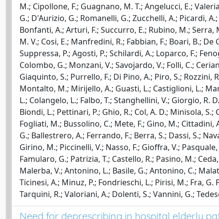
M.; Cipollone, F.; Guagnano, M. T.; Angelucci, E.; Valerian
G.; D'Aurizio, G.; Romanelli, G.; Zucchelli, A.; Picardi, A.;
Bonfanti, A.; Arturi, F.; Succurro, E.; Rubino, M.; Serra, 
M. V.; Cosi, E.; Manfredini, R.; Fabbian, F.; Boari, B.; De G
Suppressa, P.; Agosti, P.; Schilardi, A.; Loparco, F.; Fenogl
Colombo, G.; Monzani, V.; Savojardo, V.; Folli, C.; Ceriani, 
Giaquinto, S.; Purrello, F.; Di Pino, A.; Piro, S.; Rozzini, 
Montalto, M.; Mirijello, A.; Guasti, L.; Castiglioni, L.; Ma
L.; Colangelo, L.; Falbo, T.; Stanghellini, V.; Giorgio, R. D
Biondi, L.; Pettinari, P.; Ghio, R.; Col, A. D.; Minisola, S.;
Fogliati, M.; Bussolino, C.; Mete, F.; Gino, M.; Cittadini, 
G.; Ballestrero, A.; Ferrando, F.; Berra, S.; Dassi, S.; Nav
Girino, M.; Piccinelli, V.; Nasso, F.; Gioffra, V.; Pasquale, 
Famularo, G.; Patrizia, T.; Castello, R.; Pasino, M.; Ceda, 
Malerba, V.; Antonino, L.; Basile, G.; Antonino, C.; Malati
Ticinesi, A.; Minuz, P.; Fondrieschi, L.; Pirisi, M.; Fra, G. P
Tarquini, R.; Valoriani, A.; Dolenti, S.; Vannini, G.; Tedesc
Need for deprescribing in hospital elderly pa