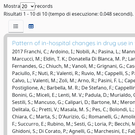
Mostra
records
Risultati 1 - 10 di 10 (tempo di esecuzione: 0.048 secondi).
Pattern of in-hospital changes in drug use in
2017 Franchi, C.; Ardoino, I.; Nobili, A.; Pasina, L.; Mannu
Marcucci, M.; Eldin, T. K.; Donatella Di Blanca, M. P.; Lanz
Fernandes, G.; Chiuch, M.; Vanoli, M.; Grignani, G.; Casella
Paciullo, F.; Nuti, R.; Valenti, R.; Ruvio, M.; Cappelli, S.; 
Calvo, L.; Valenti, M.; Zoli, M.; Arno, R.; Pasini, F. L.; 
Postiglione, A.; Barbella, M. R.; De Stefano, F.; Cappellin
Bonini, G.; Miceli, E.; Lenti, M. V.; Padula, D.; Murialdo,
Sestili, S.; Mancuso, G.; Calipari, D.; Bartone, M.; Meroni
Delitala, G.; Pretti, V.; Masala, M. S.; Pes, C.; Bolondi, L.;
Chiara, C.; Marta, S.; D'Aurizio, G.; Romanelli, G.; Amolini,
F.; Succurro, E.; Rubino, M.; Sesti, G.; Loria, P.; Becchi,
Ghidoni, S.; Di Corato, P.; Agnelli, G.; Marchesini, E.; Fa