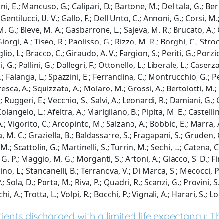
i, E.; Mancuso, G.; Calipari, D.; Bartone, M.; Delitala, G.; Berr
 Gentilucci, U. V.; Gallo, P.; Dell'Unto, C.; Annoni, G.; Corsi, M.;
M. G.; Bleve, M. A.; Gasbarrone, L.; Sajeva, M. R.; Brucato, A.; G
iorgi, A.; Tiseo, R.; Paolisso, G.; Rizzo, M. R.; Borghi, C.; Strocc
io, L.; Bracco, C.; Giraudo, A. V.; Fargion, S.; Periti, G.; Porzio
G.; Pallini, G.; Dallegri, F.; Ottonello, L.; Liberale, L.; Caserza,
R.; Falanga, L.; Spazzini, E.; Ferrandina, C.; Montrucchio, G.; Peti
resca, A.; Squizzato, A.; Molaro, M.; Grossi, A.; Bertolotti, M.; M
.; Ruggeri, E.; Vecchio, S.; Salvi, A.; Leonardi, R.; Damiani, G.; 
 Colangelo, L.; Afeltra, A.; Marigliano, B.; Pipita, M. E.; Castellin
A.; Vigorito, C.; Arcopinto, M.; Salzano, A.; Bobbio, E.; Marra, A
a, M. C.; Graziella, B.; Baldassarre, S.; Fragapani, S.; Gruden, G
M.; Scattolin, G.; Martinelli, S.; Turrin, M.; Sechi, L.; Catena, C.;
G. P.; Maggio, M. G.; Morganti, S.; Artoni, A.; Giacco, S. D.; Firi
no, L.; Stancanelli, B.; Terranova, V.; Di Marca, S.; Mecocci, P.
.; Sola, D.; Porta, M.; Riva, P.; Quadri, R.; Scanzi, G.; Provini, S.
hi, A.; Trotta, L.; Volpi, R.; Bocchi, P.; Vignali, A.; Harari, S.; 
tients discharged with a limited life expectancy: 