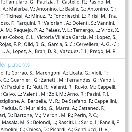
 F.; Famularo, G.; Patrizia, T.; Castello, R.; Pasino, M.;
, A.; Malerba, V.; Antonino, L.; Basile, G.; Antonino, C.;
 Ticinesi, A.; Minuz, P.; Fondrieschi, L.; Pirisi, M.; Fra,
loso, F.; Tarquini, R.; Valoriani, A.; Dolenti, S.; Vannini,
 A. M.; Requejo, P. A.; Pelaez, V. L.; Tamargo, L.; Viros, X.
lez-Cobos, C. L.; Victoria Villalba Garcia, M.; Lopez, S.;
s, F. P.; Olid, B. G.; Garcia, S. C.; Cervellera, A. G. -C.;
. A.; Lopez, A.; Bran, D. R.; Vazquez, I. I.; Prego, M. R.
der patients
 F.; Corrao, S.; Marengoni, A.; Licata, G.; Violi, F.;
olo, G.; Guarnieri, G.; Zanetti, M.; Fernandes, G.; Vanoli,
.; Paciullo, F.; Nuti, R.; Valenti, R.; Ruvio, M.; Cappelli,
 Calvo, L.; Valenti, M.; Zoli, M.; Arno, R.; Pasini, F. L.;
tiglione, A.; Barbella, M. R.; De Stefano, F.; Cappellini,
V.; Padula, D.; Murialdo, G.; Marra, A.; Cattaneo, F.;
ri, D.; Bartone, M.; Meroni, M. R.; Perin, P. C.;
asala, M. S.; Bolondi, L.; Rasciti, L.; Serio, I.; Fanelli, F.
molini, C.; Chiesa, D.; Picardi, A.; Gentilucci, U. V.;