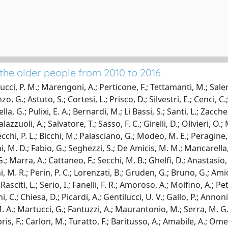
 the older people from 2010 to 2016
cci, P. M.; Marengoni, A.; Perticone, F.; Tettamanti, M.; Salerno,
o, G.; Astuto, S.; Cortesi, L.; Prisco, D.; Silvestri, E.; Cenci, C
, G.; Pulixi, E. A.; Bernardi, M.; Li Bassi, S.; Santi, L.; Zacche
Palazzuoli, A.; Salvatore, T.; Sasso, F. C.; Girelli, D.; Olivieri, 
Capecchi, P. L.; Bicchi, M.; Palasciano, G.; Modeo, M. E.; Peragin
i, M. D.; Fabio, G.; Seghezzi, S.; De Amicis, M. M.; Mancarella, M
 G.; Marra, A.; Cattaneo, F.; Secchi, M. B.; Ghelfi, D.; Anastasio
, M. R.; Perin, P. C.; Lorenzati, B.; Gruden, G.; Bruno, G.; Amio
 Rasciti, L.; Serio, I.; Fanelli, F. R.; Amoroso, A.; Molfino, A.; P
 C.; Chiesa, D.; Picardi, A.; Gentilucci, U. V.; Gallo, P.; Annoni,
 M. A.; Martucci, G.; Fantuzzi, A.; Maurantonio, M.; Serra, M. G
bris, F.; Carlon, M.; Turatto, F.; Baritusso, A.; Amabile, A.; Ome