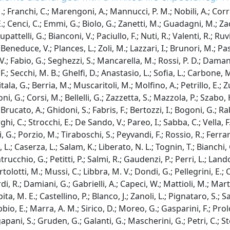
.; Franchi, C.; Marengoni, A.; Mannucci, P. M.; Nobili, A.; Corrao
, E.; Cenci, C.; Emmi, G.; Biolo, G.; Zanetti, M.; Guadagni, M.; Za
attelli, G.; Bianconi, V.; Paciullo, F.; Nuti, R.; Valenti, R.; Ruvio
eneduce, V.; Plances, L.; Zoli, M.; Lazzari, I.; Brunori, M.; Pas
; Fabio, G.; Seghezzi, S.; Mancarella, M.; Rossi, P. D.; Damanti, S
.; Secchi, M. B.; Ghelfi, D.; Anastasio, L.; Sofia, L.; Carbone, 
ala, G.; Berria, M.; Muscaritoli, M.; Molfino, A.; Petrillo, E.; Z
oni, G.; Corsi, M.; Bellelli, G.; Zazzetta, S.; Mazzola, P.; Szabo,
rucato, A.; Ghidoni, S.; Fabris, F.; Bertozzi, I.; Bogoni, G.; Rab
ghi, C.; Strocchi, E.; De Sando, V.; Pareo, I.; Sabba, C.; Vella, F.
i, G.; Porzio, M.; Tiraboschi, S.; Peyvandi, F.; Rossio, R.; Ferra
e, L.; Caserza, L.; Salam, K.; Liberato, N. L.; Tognin, T.; Bianchi, 
ucchio, G.; Petitti, P.; Salmi, R.; Gaudenzi, P.; Perri, L.; Landol
olotti, M.; Mussi, C.; Libbra, M. V.; Dondi, G.; Pellegrini, E.; Ca
i, R.; Damiani, G.; Gabrielli, A.; Capeci, W.; Mattioli, M.; Martin
ita, M. E.; Castellino, P.; Blanco, J.; Zanoli, L.; Pignataro, S.; 
bio, E.; Marra, A. M.; Sirico, D.; Moreo, G.; Gasparini, F.; Prolo
pani, S.; Gruden, G.; Galanti, G.; Mascherini, G.; Petri, C.; Stefa