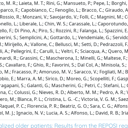
zo, M. R.; Laieta, M. T.; Rini, G.; Mansueto, P.; Pepe, I.; Borghi,
Loparco, F.; Capobianco, C.; Fenoglio, L.; Bracco, C.; Giraudo, A. 
 Rossio, R.; Monzani, V.; Savojardo, V.; Folli, C.; Magnini, M.; C
tonello, L.; Liberale, L.; Chin, W. S.; Carassale, L.; Caporotundo, 
lo, F.; Di Pino, A.; Piro, S.; Rozzini, R.; Falanga, L.; Spazzini, E
berini, S.; Semplicini, A.; Gottardo, L.; Vendemiale, G.; Servid
M.; Mirijello, A.; Vallone, C.; Bellusci, M.; Setti, D.; Pedrazzoli, 
, A.; Pellegrini, E.; Carulli, L.; Veltri, F.; Sciacqua, A.; Quero,
eonardi, R.; Grassini, C.; Mascherona, I.; Minelli, G.; Maltese, F
.; Cavallaro, F.; Ghio, R.; Favorini, S.; Dal Col, A.; Minisola, S.
neo, M.; Fracasso, P.; Amoruso, M. V.; Saracco, V.; Fogliati, M.; 
bbio, E.; Marra, A. M.; Sirico, D.; Moreo, G.; Scopelliti, F.; Gas
ragapani, S.; Galanti, G.; Mascherini, G.; Petri, C.; Stefani, L.; 
ena, C.; Colussi, G.; Nieves, R. D.; Alberto, M. M.; Pedro, A. R.; V
ero, M.; Blanca, P. L.; Cristina, L. G. -C.; Victoria, V. G. M.; Sa
uel, P. C.; Florencia, P. R.; Beatriz, G. O.; Sara, C. G.; Alfonso,
. J.; Ignacio, N. V.; Lucia, A. S.; Alfonso, L.; David, R. B.; Iria
alized older patients: Results from the REPOSI reg