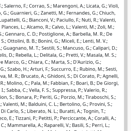
; Salerno, F.; Corrao, S.; Marengoni, A.; Licata, G.; Violi,
iolo, G.; Guarnieri, G.; Zanetti, M.; Fernandes, G.; Chiuch,
upattelli, G.; Bianconi, V.; Paciullo, F.; Nuti, R.; Valenti,
; Plances, L.; Alcamo, R.; Calvo, L.; Valenti, M.; Zoli, M.;
S.; Gennaro, C. D.; Postiglione, A.; Barbella, M. R.; De
 Ottolini, B. B.; Bonini, G.; Miceli, E.; Lenti, M. V.;
.; Guagnano, M. T.; Sestili, S.; Mancuso, G.; Calipari, D.;
, D.; Rebella, L.; Delitala, G.; Pretti, V.; Masala, M. S.;
; De Marco, G.; Chiara, C.; Marta, S.; D'Aurizio, G.;
, G.; Szabo, H.; Arturi, F.; Succurro, E.; Rubino, M.; Sesti,
a, M. R.; Brucato, A.; Ghidoni, S.; Di Corato, P.; Agnelli,
R.; Molino, C.; Pala, M.; Fabbian, F.; Boari, B.; De Giorgi,
I.; Sabba, C.; Vella, F. S.; Suppressa, P.; Valerio, R.;
on, S.; Bonara, P.; Periti, G.; Porzio, M.; Tiraboschi, S.;
Valenti, M.; Balduini, C. L.; Bertolino, G.; Provini, S.;
Di Carlo, S.; Liberato, N. L.; Buratti, A.; Tognin, T.;
, E.; Tizzani, P.; Petitti, P.; Perciccante, A.; Coralli, A.;
; Mammarella, A.; Raparelli, V.; Basili, S.; Perri, L.;