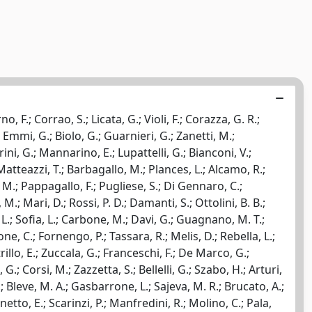
 F.; Corrao, S.; Licata, G.; Violi, F.; Corazza, G. R.;
.; Emmi, G.; Biolo, G.; Guarnieri, G.; Zanetti, M.;
rini, G.; Mannarino, E.; Lupattelli, G.; Bianconi, V.;
O.; Matteazzi, T.; Barbagallo, M.; Plances, L.; Alcamo, R.;
e, M.; Pappagallo, F.; Pugliese, S.; Di Gennaro, C.;
.; Mari, D.; Rossi, P. D.; Damanti, S.; Ottolini, B. B.;
, L.; Sofia, L.; Carbone, M.; Davi, G.; Guagnano, M. T.;
ne, C.; Fornengo, P.; Tassara, R.; Melis, D.; Rebella, L.;
etrillo, E.; Zuccala, G.; Franceschi, F.; De Marco, G.;
 G.; Corsi, M.; Zazzetta, S.; Bellelli, G.; Szabo, H.; Arturi,
.; Bleve, M. A.; Gasbarrone, L.; Sajeva, M. R.; Brucato, A.;
netto, E.; Scarinzi, P.; Manfredini, R.; Molino, C.; Pala,