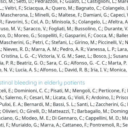
usci, M.; Setti, D.; Pedrazzoli, F.; Guasti, L.; Castiglioni, L.; M
, L.; Veltri, F.; Sciacqua, A.; Quero, M.; Bagnato, C.; Colangelo, 
C.; Mascherona, I.; Minelli, G.; Maltese, F.; Damiani, G.; Capeci,
R.; Favorini, S.; Col, A. D.; Minisola, S.; Colangelo, L.; Afeltra,
uso, M. V.; Saracco, V.; Fogliati, M.; Bussolino, C.; Durante, V.;
o, D.; Moreo, G.; Scopelliti, F.; Gasparini, F.; Cocca, M.; Balles
ascherini, G.; Petri, C.; Stefani, L.; Girino, M.; Piccinelli, V.; 
.; Nieves, R. D.; Marra, A. M.; Pedro, A. R.; Vanessa, L. P.; Lara,
; Cristina, L. G. -C.; Victoria, V. G. M.; Saez, L.; Bosco, J.; Susa
P. R.; Beatriz, G. O.; Sara, C. G.; Alfonso, G. -C. C.; Marta, P. 
. V.; Lucia, A. S.; Alfonso, L.; David, R. B.; Iria, I. V.; Monica, 
stinal bleeding in elderly patients
celi, E.; Dominioni, C. C.; Pisati, M.; Mengoli, C.; Perticone, F.
alerno, F.; Cesari, M.; Licata, G.; Violi, F.; Ardoino, I.; Prisco,
ixi, E. A.; Bernardi, M.; Bassi, S. L.; Santi, L.; Zaccherini, G.; 
.; Olivieri, O.; Girelli, D.; Matteazzi, T.; Barbagallo, M.; Doming
lasciano, G.; Modeo, M. E.; Di Gennaro, C.; Cappellini, M. D.; Ma
ti, F.; Murialdo, G.; Marra, A.; Cattaneo, F.; Pontremoli, R.; Sec