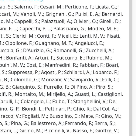
, S.; Salerno, F.; Cesari, M.; Perticone, F.; Licata, G.;
ccari, M.; Vanoli, M.; Grignani, G.; Pulixi, E. A.; Bernardi,
, M.; Cappelli, S.; Palazzuoli, A.; Olivieri, O.; Girelli, D.;
ini, F. L.; Capecchi, P. L.; Palasciano, G.; Modeo, M. E.;
.; Clerici, M.; Conti, F.; Miceli, E.; Lenti, M. V.; Pisati,
M.; Cipollone, F.; Guagnano, M. T.; Angelucci, E.;
uccala, G.; D'Aurizio, G.; Romanelli, G.; Zucchelli, A.;
 H.; Bonfanti, A.; Arturi, F.; Succurro, E.; Rubino, M.;
uini, M. V.; Cosi, E.; Manfredini, R.; Fabbian, F.; Boari,
 S.; Suppressa, P.; Agosti, P.; Schilardi, A.; Loparco, F.;
ri, B.; Colombo, G.; Monzani, V.; Savojardo, V.; Folli, C.;
G. B.; Giaquinto, S.; Purrello, F.; Di Pino, A.; Piro, S.;
fi, R.; Montalto, M.; Mirijello, A.; Guasti, L.; Castiglioni,
rulli, L.; Colangelo, L.; Falbo, T.; Stanghellini, V.; De
o, G. P.; Biondi, L.; Pettinari, P.; Ghio, R.; Dal Col, A.;
Saracco, V.; Fogliati, M.; Bussolino, C.; Mete, F.; Gino, M.;
, S.; Pina, G.; Ballestrero, A.; Ferrando, F.; Berra, S.;
ni, L.; Girino, M.; Piccinelli, V.; Nasso, F.; Gioffre, V.;