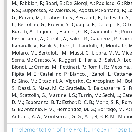
M.; Fabbian, F.; Boari, B.; De Giorgi, A.; Paolisso, G.; Riz
F. S.; Suppressa, P.; Valerio, R.; Agosti, P.; Fontana, F.; 
G.; Porzio, M.; Tiraboschi, S.; Peyvandi, F.; Tedeschi, A.;
L.; Bertolino, G.; Provini, S.; Quaglia, F.; Dallegri, F.; Ot
Buratti, A.; Tognin, T.; Bianchi, G. B.; Giaquinto, S.; Purrel
Perciccante, A.; Coralli, A.; Salmi, R.; Gaudenzi, P.; Gam
Raparelli, V.; Basili, S.; Perri, L.; Landolfi, R.; Montalto, 
Molaro, M.; Bertolotti, M.; Mussi, C.; Libbra, M. V.; Miceli
Serra, M.; Grasso, V.; Ruggeri, E.; Ilaria, B.; Salvi, A.; L
Biondi, L.; Ormas, M.; Pettinari, P.; Romiti, R.; Messina, S
Pipita, M. E.; Castellino, P.; Blanco, J.; Zanoli, L.; Catta
F.; Gino, M.; Cittadini, A.; Vigorito, C.; Arcopinto, M.; Bo
S.; Dassi, S.; Nava, M. C.; Graziella, B.; Baldassarre, S.; F
M.; Scattolin, G.; Martinelli, S.; Turrin, M.; Sechi, L.; Cat
D. M.; Esperanza, B. T.; Esther, D. C. B.; Maria, S. P.; Rom
G. B.; Antonio, F. M.; Hernandez, M. G.; Borrego, M. P.; Raq
Antonio, A. A.; Montserrat, G. G.; Angel, B. R. M.; Manuel, M
Implementation of the Frailty Index in hospit