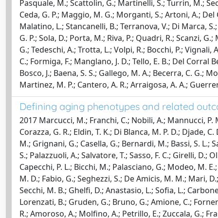
Pasquale, M.; Scattolin, G.; Martinelli, S.; Turrin, M.; Sech
Ceda, G. P.; Maggio, M. G.; Morganti, S.; Artoni, A.; Del Gi
Malatino, L.; Stancanelli, B.; Terranova, V.; Di Marca, S.; 
G. P.; Sola, D.; Porta, M.; Riva, P.; Quadri, R.; Scanzi, G.; 
G.; Tedeschi, A.; Trotta, L.; Volpi, R.; Bocchi, P.; Vignali
C.; Formiga, F.; Manglano, J. D.; Tello, E. B.; Del Corral
Bosco, J.; Baena, S. S.; Gallego, M. A.; Becerra, C. G.; Moy
Martinez, M. P.; Cantero, A. R.; Arraigosa, A. A.; Guerrero
Defining aging phenotypes and related outcom
2017 Marcucci, M.; Franchi, C.; Nobili, A.; Mannucci, P. M.
Corazza, G. R.; Eldin, T. K.; Di Blanca, M. P. D.; Djade, C. 
M.; Grignani, G.; Casella, G.; Bernardi, M.; Bassi, S. L.; Sa
S.; Palazzuoli, A.; Salvatore, T.; Sasso, F. C.; Girelli, D.; 
Capecchi, P. L.; Bicchi, M.; Palasciano, G.; Modeo, M. E.;
M. D.; Fabio, G.; Seghezzi, S.; De Amicis, M. M.; Mari, D.; 
Secchi, M. B.; Ghelfi, D.; Anastasio, L.; Sofia, L.; Carbon
Lorenzati, B.; Gruden, G.; Bruno, G.; Amione, C.; Fornengo, P
R.; Amoroso, A.; Molfino, A.; Petrillo, E.; Zuccala, G.; Fra