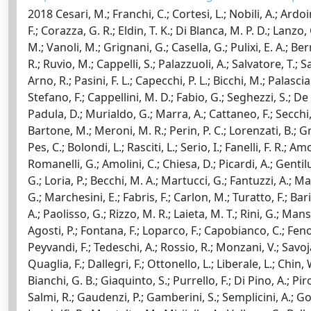
2018 Cesari, M.; Franchi, C.; Cortesi, L.; Nobili, A.; Ardoi
F.; Corazza, G. R.; Eldin, T. K.; Di Blanca, M. P. D.; Lanzo
M.; Vanoli, M.; Grignani, G.; Casella, G.; Pulixi, E. A.; Ber
R.; Ruvio, M.; Cappelli, S.; Palazzuoli, A.; Salvatore, T.; Sa
Arno, R.; Pasini, F. L.; Capecchi, P. L.; Bicchi, M.; Palas
Stefano, F.; Cappellini, M. D.; Fabio, G.; Seghezzi, S.; De 
Padula, D.; Murialdo, G.; Marra, A.; Cattaneo, F.; Secchi, 
Bartone, M.; Meroni, M. R.; Perin, P. C.; Lorenzati, B.; Gr
Pes, C.; Bolondi, L.; Rasciti, L.; Serio, I.; Fanelli, F. R.;
Romanelli, G.; Amolini, C.; Chiesa, D.; Picardi, A.; Gentiluc
G.; Loria, P.; Becchi, M. A.; Martucci, G.; Fantuzzi, A.; M
G.; Marchesini, E.; Fabris, F.; Carlon, M.; Turatto, F.; Ba
A.; Paolisso, G.; Rizzo, M. R.; Laieta, M. T.; Rini, G.; Mans
Agosti, P.; Fontana, F.; Loparco, F.; Capobianco, C.; Fenogl
Peyvandi, F.; Tedeschi, A.; Rossio, R.; Monzani, V.; Savojar
Quaglia, F.; Dallegri, F.; Ottonello, L.; Liberale, L.; Chin,
Bianchi, G. B.; Giaquinto, S.; Purrello, F.; Di Pino, A.; Piro
Salmi, R.; Gaudenzi, P.; Gamberini, S.; Semplicini, A.; Got