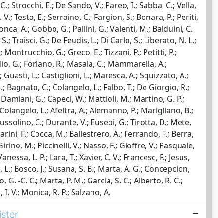
 C.; Strocchi, E.; De Sando, V.; Pareo, I.; Sabba, C.; Vella,
V.; Testa, E.; Serraino, C.; Fargion, S.; Bonara, P.; Periti,
onca, A.; Gobbo, G.; Pallini, G.; Valenti, M.; Balduini, C.
S.; Traisci, G.; De Feudis, L.; Di Carlo, S.; Liberato, N. L.;
.; Montrucchio, G.; Greco, E.; Tizzani, P.; Petitti, P.;
dio, G.; Forlano, R.; Masala, C.; Mammarella, A.;
F.; Guasti, L.; Castiglioni, L.; Maresca, A.; Squizzato, A.;
 M.; Bagnato, C.; Colangelo, L.; Falbo, T.; De Giorgio, R.;
.; Damiani, G.; Capeci, W.; Mattioli, M.; Martino, G. P.;
; Colangelo, L.; Afeltra, A.; Alemanno, P.; Marigliano, B.;
Bussolino, C.; Durante, V.; Eusebi, G.; Tirotta, D.; Mete,
parini, F.; Cocca, M.; Ballestrero, A.; Ferrando, F.; Berra,
Girino, M.; Piccinelli, V.; Nasso, F.; Gioffre, V.; Pasquale,
anessa, L. P.; Lara, T.; Xavier, C. V.; Francesc, F.; Jesus,
ez, L.; Bosco, J.; Susana, S. B.; Marta, A. G.; Concepcion,
 G. -C. C.; Marta, P. M.; Garcia, S. C.; Alberto, R. C.;
, I. V.; Monica, R. P.; Salzano, A.
ister