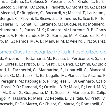
i, L.; Catena, C.; Colussi, G.; Passariello, N.; Rinaldi, L.; Berti,
acco, S.; Firinu, D.; Losa, F.; Paoletti, G.; Montalto, G.; Licata
Mecocci, P.; Ruggiero, C.; Boccardi, V.; Meschi, T.; Lauretani, F.;
Mengoli, C.; Provini, S.; Ricevuti, L.; Simeone, E.; Scurti, R.; Tol
, A.; Harari, S.; Lonati, C.; Cattaneo, M.; Duque, N. R.; Molinero,
 Behamonte, E.; Puras, M. S.; Romero, M.; Llorente, B. P.; Gonza
ano, A. F.; Hernandez, M. G.; Borrego, M. P.; Cuadros, R. P.; Roja
, M. G.; Ramos, M. A. B.; Manuel, M. J.; Veleiro, I. N.; Suarez, L
es: Clues to recognize frailty in hospitalized ol
; Ardoino, I.; Tettamanti, M.; Pasina, L.; Perticone, F.; Salerno,
D.; Cortesi, L.; Prisco, D.; Silvestri, E.; Cenci, C.; Emmi, G.; Bi
nti, L.; Zaccherini, G.; Mannarino, E.; Lupattelli, G.; Bianconi, V
Olivieri, O.; Matteazzi, T.; Barbagallo, M.; Plances, L.; Alcamo, R.;
 Peragine, M.; Pappagallo, F.; Pugliese, S.; Di Gennaro, C.; Pos
Rossi, P. D.; Damanti, S.; Ottolini, B. B.; Miceli, E.; Lenti, M. 
e, M.; Davi, G.; Guagnano, M. T.; Sestili, S.; Mancuso, G.; Calipa
.; Tassara, R.; Melis, D.; Rebella, L.; Delitala, G.; Pretti, V.; M
nceschi, F.; De Marco, G.; Chiara, C.; Marta, S.; Romanelli, G.; A