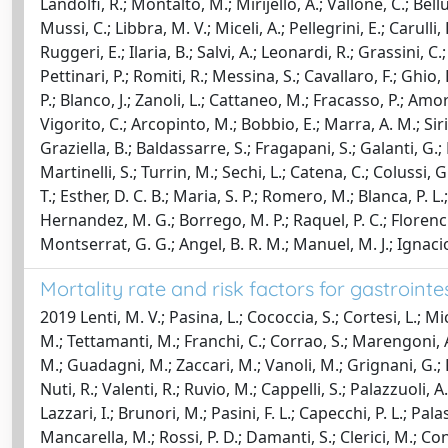
Landolfi, R.; Montalto, M.; Mirijello, A.; Vallone, C.; Bell
Mussi, C.; Libbra, M. V.; Miceli, A.; Pellegrini, E.; Carulli
Ruggeri, E.; Ilaria, B.; Salvi, A.; Leonardi, R.; Grassini, 
Pettinari, P.; Romiti, R.; Messina, S.; Cavallaro, F.; Ghio, 
P.; Blanco, J.; Zanoli, L.; Cattaneo, M.; Fracasso, P.; Amor
Vigorito, C.; Arcopinto, M.; Bobbio, E.; Marra, A. M.; Siric
Graziella, B.; Baldassarre, S.; Fragapani, S.; Galanti, G.; M
Martinelli, S.; Turrin, M.; Sechi, L.; Catena, C.; Colussi, G
T.; Esther, D. C. B.; Maria, S. P.; Romero, M.; Blanca, P. L.
Hernandez, M. G.; Borrego, M. P.; Raquel, P. C.; Florencia, 
Montserrat, G. G.; Angel, B. R. M.; Manuel, M. J.; Ignacio, N
Mortality rate and risk factors for gastrointe
2019 Lenti, M. V.; Pasina, L.; Cococcia, S.; Cortesi, L.; Mi
M.; Tettamanti, M.; Franchi, C.; Corrao, S.; Marengoni, A.; S
M.; Guadagni, M.; Zaccari, M.; Vanoli, M.; Grignani, G.; Pul
Nuti, R.; Valenti, R.; Ruvio, M.; Cappelli, S.; Palazzuoli, A
Lazzari, I.; Brunori, M.; Pasini, F. L.; Capecchi, P. L.; Pa
Mancarella, M.; Rossi, P. D.; Damanti, S.; Clerici, M.; Con