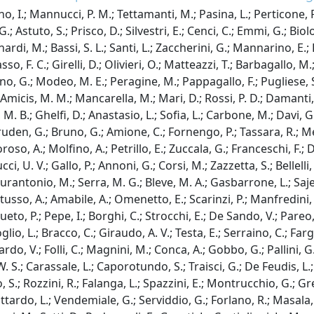
no, I.; Mannucci, P. M.; Tettamanti, M.; Pasina, L.; Perticone, F.
, G.; Astuto, S.; Prisco, D.; Silvestri, E.; Cenci, C.; Emmi, G.; B
nardi, M.; Bassi, S. L.; Santi, L.; Zaccherini, G.; Mannarino, E.; L
sso, F. C.; Girelli, D.; Olivieri, O.; Matteazzi, T.; Barbagallo, M.
ciano, G.; Modeo, M. E.; Peragine, M.; Pappagallo, F.; Pugliese, 
Amicis, M. M.; Mancarella, M.; Mari, D.; Rossi, P. D.; Damanti, S.;
M. B.; Ghelfi, D.; Anastasio, L.; Sofia, L.; Carbone, M.; Davi, G
uden, G.; Bruno, G.; Amione, C.; Fornengo, P.; Tassara, R.; Melis
 Amoroso, A.; Molfino, A.; Petrillo, E.; Zuccala, G.; Franceschi, F.
ci, U. V.; Gallo, P.; Annoni, G.; Corsi, M.; Zazzetta, S.; Bellelli
aurantonio, M.; Serra, M. G.; Bleve, M. A.; Gasbarrone, L.; Sajev
ritusso, A.; Amabile, A.; Omenetto, E.; Scarinzi, P.; Manfredini, 
ueto, P.; Pepe, I.; Borghi, C.; Strocchi, E.; De Sando, V.; Pareo, 
io, L.; Bracco, C.; Giraudo, A. V.; Testa, E.; Serraino, C.; Fargi
do, V.; Folli, C.; Magnini, M.; Conca, A.; Gobbo, G.; Pallini, G.; 
 W. S.; Carassale, L.; Caporotundo, S.; Traisci, G.; De Feudis, L.; 
, S.; Rozzini, R.; Falanga, L.; Spazzini, E.; Montrucchio, G.; Greco
tardo, L.; Vendemiale, G.; Serviddio, G.; Forlano, R.; Masala, C.