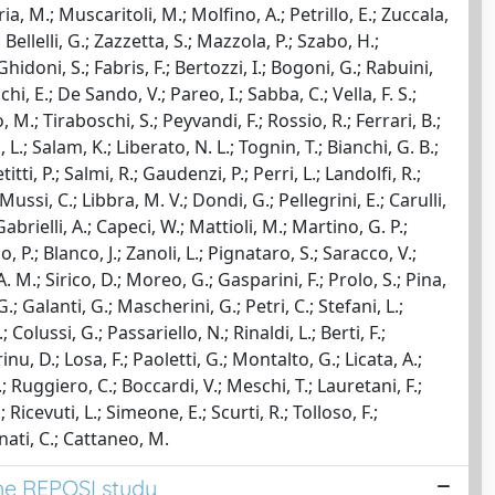
ia, M.; Muscaritoli, M.; Molfino, A.; Petrillo, E.; Zuccala,
 Bellelli, G.; Zazzetta, S.; Mazzola, P.; Szabo, H.;
hidoni, S.; Fabris, F.; Bertozzi, I.; Bogoni, G.; Rabuini,
hi, E.; De Sando, V.; Pareo, I.; Sabba, C.; Vella, F. S.;
, M.; Tiraboschi, S.; Peyvandi, F.; Rossio, R.; Ferrari, B.;
 L.; Salam, K.; Liberato, N. L.; Tognin, T.; Bianchi, G. B.;
tti, P.; Salmi, R.; Gaudenzi, P.; Perri, L.; Landolfi, R.;
ussi, C.; Libbra, M. V.; Dondi, G.; Pellegrini, E.; Carulli,
Gabrielli, A.; Capeci, W.; Mattioli, M.; Martino, G. P.;
o, P.; Blanco, J.; Zanoli, L.; Pignataro, S.; Saracco, V.;
. M.; Sirico, D.; Moreo, G.; Gasparini, F.; Prolo, S.; Pina,
.; Galanti, G.; Mascherini, G.; Petri, C.; Stefani, L.;
 Colussi, G.; Passariello, N.; Rinaldi, L.; Berti, F.;
nu, D.; Losa, F.; Paoletti, G.; Montalto, G.; Licata, A.;
; Ruggiero, C.; Boccardi, V.; Meschi, T.; Lauretani, F.;
; Ricevuti, L.; Simeone, E.; Scurti, R.; Tolloso, F.;
Lonati, C.; Cattaneo, M.
The REPOSI study