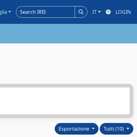
glia
IT
LOGIN
Esportazione
Tutti (10)