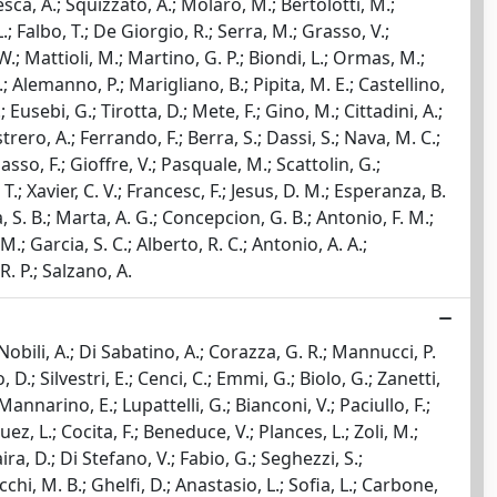
aresca, A.; Squizzato, A.; Molaro, M.; Bertolotti, M.;
L.; Falbo, T.; De Giorgio, R.; Serra, M.; Grasso, V.;
 W.; Mattioli, M.; Martino, G. P.; Biondi, L.; Ormas, M.;
 A.; Alemanno, P.; Marigliano, B.; Pipita, M. E.; Castellino,
 Eusebi, G.; Tirotta, D.; Mete, F.; Gino, M.; Cittadini, A.;
trero, A.; Ferrando, F.; Berra, S.; Dassi, S.; Nava, M. C.;
Nasso, F.; Gioffre, V.; Pasquale, M.; Scattolin, G.;
 T.; Xavier, C. V.; Francesc, F.; Jesus, D. M.; Esperanza, B.
na, S. B.; Marta, A. G.; Concepcion, G. B.; Antonio, F. M.;
M.; Garcia, S. C.; Alberto, R. C.; Antonio, A. A.;
R. P.; Salzano, A.
; Nobili, A.; Di Sabatino, A.; Corazza, G. R.; Mannucci, P.
 D.; Silvestri, E.; Cenci, C.; Emmi, G.; Biolo, G.; Zanetti,
Mannarino, E.; Lupattelli, G.; Bianconi, V.; Paciullo, F.;
uez, L.; Cocita, F.; Beneduce, V.; Plances, L.; Zoli, M.;
ira, D.; Di Stefano, V.; Fabio, G.; Seghezzi, S.;
chi, M. B.; Ghelfi, D.; Anastasio, L.; Sofia, L.; Carbone,