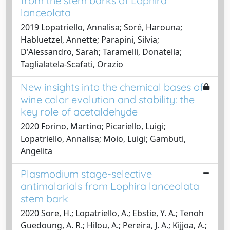
from the stem barks of Lophira
lanceolata
2019 Lopatriello, Annalisa; Soré, Harouna;
Habluetzel, Annette; Parapini, Silvia;
D'Alessandro, Sarah; Taramelli, Donatella;
Taglialatela-Scafati, Orazio
New insights into the chemical bases of
wine color evolution and stability: the
key role of acetaldehyde
2020 Forino, Martino; Picariello, Luigi;
Lopatriello, Annalisa; Moio, Luigi; Gambuti,
Angelita
Plasmodium stage-selective
antimalarials from Lophira lanceolata
stem bark
2020 Sore, H.; Lopatriello, A.; Ebstie, Y. A.; Tenoh
Guedoung, A. R.; Hilou, A.; Pereira, J. A.; Kijjoa, A.;