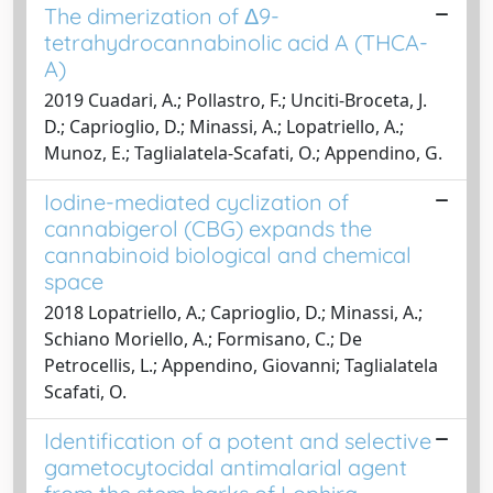
The dimerization of Δ9-
tetrahydrocannabinolic acid A (THCA-
A)
2019 Cuadari, A.; Pollastro, F.; Unciti-Broceta, J.
D.; Caprioglio, D.; Minassi, A.; Lopatriello, A.;
Munoz, E.; Taglialatela-Scafati, O.; Appendino, G.
Iodine-mediated cyclization of
cannabigerol (CBG) expands the
cannabinoid biological and chemical
space
2018 Lopatriello, A.; Caprioglio, D.; Minassi, A.;
Schiano Moriello, A.; Formisano, C.; De
Petrocellis, L.; Appendino, Giovanni; Taglialatela
Scafati, O.
Identification of a potent and selective
gametocytocidal antimalarial agent