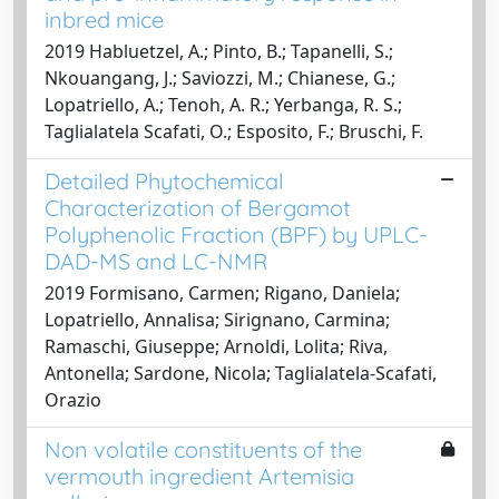
inbred mice
2019 Habluetzel, A.; Pinto, B.; Tapanelli, S.;
Nkouangang, J.; Saviozzi, M.; Chianese, G.;
Lopatriello, A.; Tenoh, A. R.; Yerbanga, R. S.;
Taglialatela Scafati, O.; Esposito, F.; Bruschi, F.
Detailed Phytochemical
Characterization of Bergamot
Polyphenolic Fraction (BPF) by UPLC-
DAD-MS and LC-NMR
2019 Formisano, Carmen; Rigano, Daniela;
Lopatriello, Annalisa; Sirignano, Carmina;
Ramaschi, Giuseppe; Arnoldi, Lolita; Riva,
Antonella; Sardone, Nicola; Taglialatela-Scafati,
Orazio
Non volatile constituents of the
vermouth ingredient Artemisia