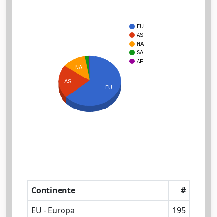
EU
AS
NA
SA
AF
NA
AS
EU
Continente
#
EU - Europa
195