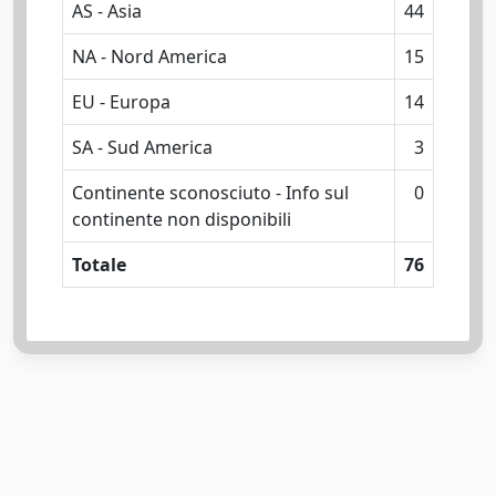
AS - Asia
44
NA - Nord America
15
EU - Europa
14
SA - Sud America
3
Continente sconosciuto - Info sul
0
continente non disponibili
Totale
76
Powered by
IRIS
-
about IRIS
-
Utilizzo dei cookie
-
Privacy
Copyright © 2026