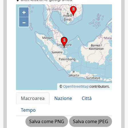
+
–
©
OpenStreetMap
contributors.
Macroarea
Nazione
Città
Tempo
Salva come PNG
Salva come JPEG