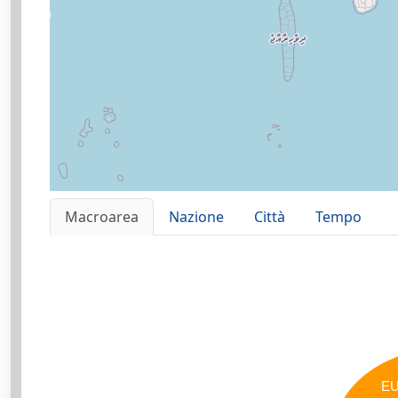
Macroarea
Nazione
Città
Tempo
E