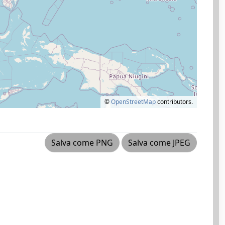
©
OpenStreetMap
contributors.
Salva come PNG
Salva come JPEG