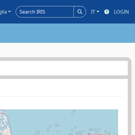
glia
IT
LOGIN