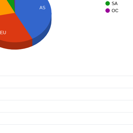
SA
AS
OC
EU