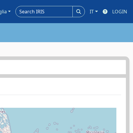
glia
IT
LOGIN