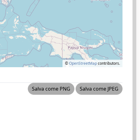
©
OpenStreetMap
contributors.
Salva come PNG
Salva come JPEG