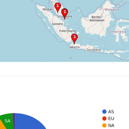
AS
EU
SA
NA