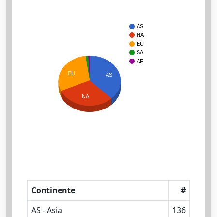
AS
NA
EU
SA
AF
EU
AS
NA
Continente
#
AS - Asia
136