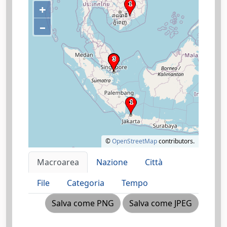
+
–
©
OpenStreetMap
contributors.
Macroarea
Nazione
Città
File
Categoria
Tempo
Salva come PNG
Salva come JPEG