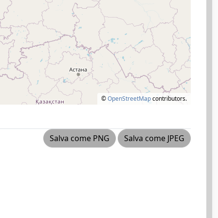
©
OpenStreetMap
contributors.
Salva come PNG
Salva come JPEG