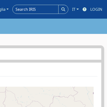
glia
IT
LOGIN