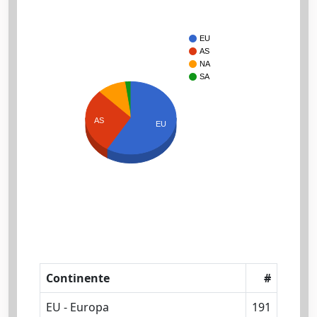
EU
AS
NA
SA
AS
EU
Continente
#
EU - Europa
191