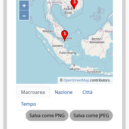
+
–
©
OpenStreetMap
contributors.
Macroarea
Nazione
Città
Tempo
Salva come PNG
Salva come JPEG