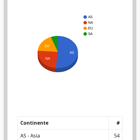
AS
NA
EU
SA
EU
AS
NA
Continente
#
AS - Asia
54